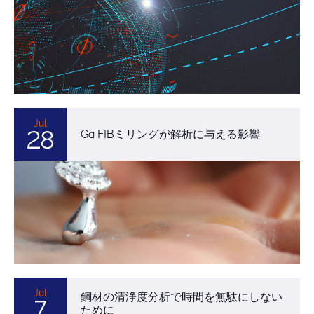
Jul
28
Ga FIBミリングが解析に与える影響
Jul
鋼材の清浄度分析で時間を無駄にしない
7
ために