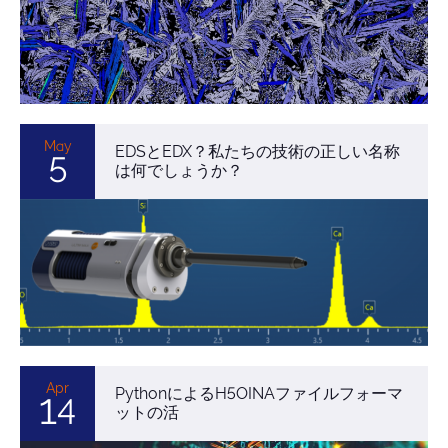
May
EDSとEDX？私たちの技術の正しい名称
5
は何でしょうか？
Apr
PythonによるH5OINAファイルフォーマ
14
ットの活