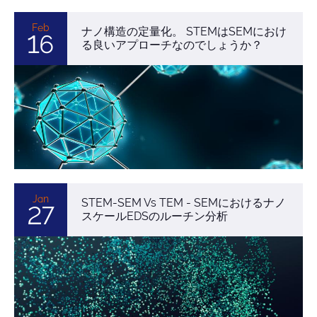
Feb
ナノ構造の定量化。 STEMはSEMにおけ
16
る良いアプローチなのでしょうか？
Jan
STEM-SEM Vs TEM - SEMにおけるナノ
27
スケールEDSのルーチン分析