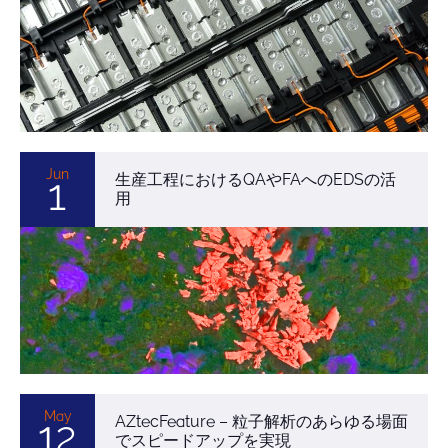
Jun
生産工程におけるQAやFAへのEDSの活
1
用
May
AZtecFeature – 粒子解析のあらゆる場面
12
でスピードアップを実現