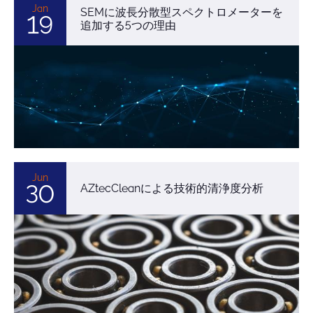
Jan
SEMに波長分散型スペクトロメーターを
19
追加する5つの理由
Jun
30
AZtecCleanによる技術的清浄度分析