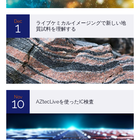
Dec
ライブケミカルイメージングで新しい地
1
質試料を理解する
Nov
10
AZtecLiveを使ったIC検査