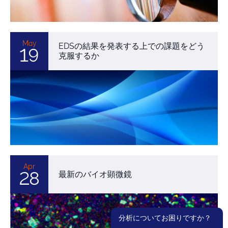
May
EDSの結果を発表する上での課題をどう
19
克服するか
Apr
28
最新のバイオ顕微鏡
分析についてお困りですか？