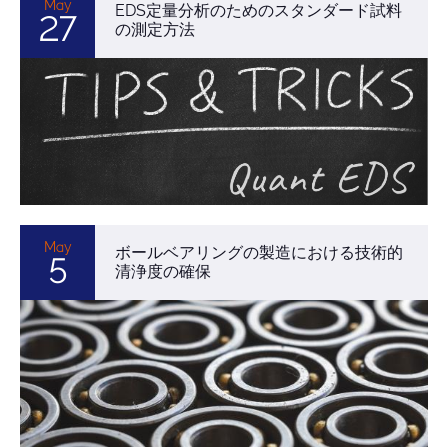
May
EDS定量分析のためのスタンダード試料
27
の測定方法
May
ボールベアリングの製造における技術的
5
清浄度の確保