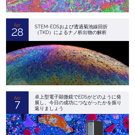
Apr
STEM-EDSおよび透過菊池線回折
28
（TKD）によるナノ析出物の解析
卓上型電子顕微鏡でEDSがどのように発
Apr
7
展し、今日の成功につながったかを振り
返りましょう