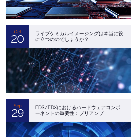
Oct
ライブケミカルイメージングは本当に役
20
に立つののでしょうか？
Sep
EDS/EDXにおけるハードウェアコンポ
29
ーネントの重要性：プリアンプ