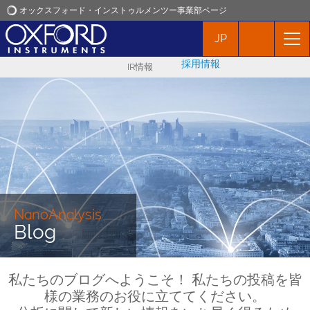
オックスフォード・インストゥルメンツー事業部ページ
JP
オックスフォード・インストゥルメンツ
採用情報
IR情報
アプリケーション
プロダクト
ニュース
イベント
NanoAnalysis
Blog
お問い合わせ
私たちのブログへようこそ！ 私たちの投稿を皆
様の業務のお役に立ててください。