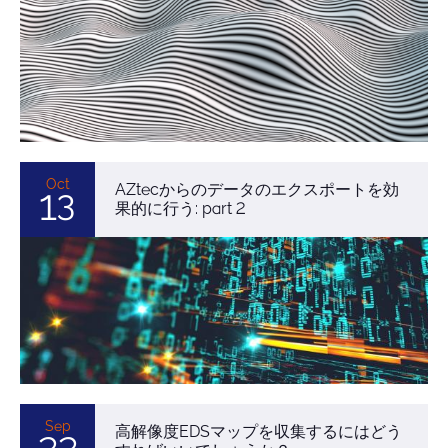
Oct
AZtecからのデータのエクスポートを効
13
果的に行う: part 2
Sep
高解像度EDSマップを収集するにはどう