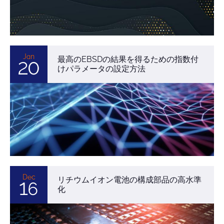
Jan
最高のEBSDの結果を得るための指数付
20
けパラメータの設定方法
Dec
リチウムイオン電池の構成部品の高水準
16
化