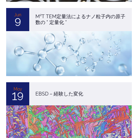
Jun
M²T TEM定量法によるナノ粒子内の原子
9
数の " 定量化 "
May
19
EBSD – 経験した変化