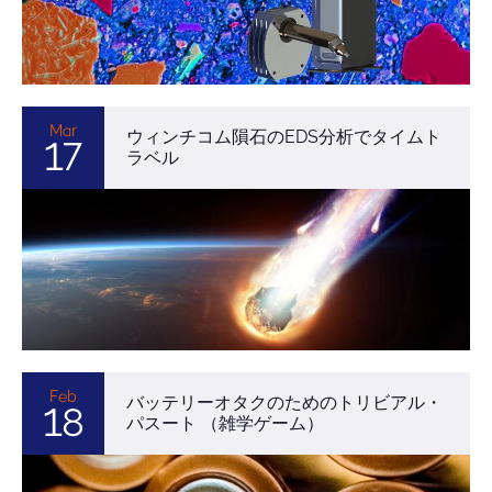
Mar
ウィンチコム隕石のEDS分析でタイムト
17
ラベル
Feb
バッテリーオタクのためのトリビアル・
18
パスート （雑学ゲーム）