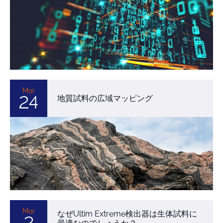
Mar
24
地質試料の広域マッピング
Mar
なぜUltim Extreme検出器は生体試料に