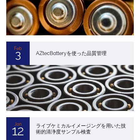
Feb
3
AZtecBatteryを使った品質管理
Jan
ライブケミカルイメージングを用いた技
12
術的清浄度サンプル検査