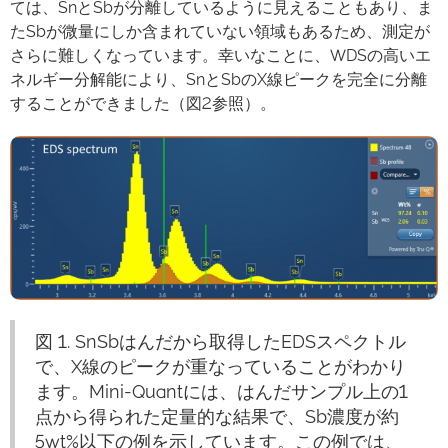
ては、SnとSbが分離しているように見えることもあり、ま
たSbが微量にしか含まれていない領域もあるため、測定が
さらに難しくなっています。幸いなことに、WDSの高いエ
ネルギー分解能により、SnとSbのX線ピークを完全に分離
することができました（図2参照）。
図 1. SnSbはんだから取得したEDSスペクトル
で、X線のピークが重なっていることがわかり
ます。Mini-Quantには、はんだサンプル上の1
点から得られた定量的な結果で、Sb濃度が約
5wt%以下の例を示しています。この例では、