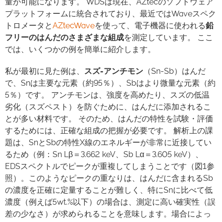
量が可能になります。 WDSは現在、AZtecのソフトウェア
プラットフォームに統合されており、最近ではWaveスペク
トロメータと
AZtecWave
を使って、電子機器に使われる
鉛
フリーのはんだのさまざまな組成
を測定しています。 ここ
では、いくつかの例を簡単に紹介します。
私が最初に見た例は、
スズ-アンチモン
（Sn-Sb）はんだ
で、Snは主要な元素（約95％）、Sbはより微量な元素（約
5％）です。 アンチモンは、強度を高めたり、スズの低温
劣化（スズペスト）を防ぐために、はんだに添加されるこ
とが多い材料です。 そのため、はんだの特性を試験・評価
するためには、正確な組成の把握が必要です。 解析上の課
題は、SnとSbの特性X線のエネルギーが非常に近接してい
るため（例：Sn Lβ＝3.662 keV、Sb Lα＝3.605 keV）、
EDSスペクトルでピークが重複してしまうことです（図1参
照）。このようなピークの重なりは、はんだに含まれるSb
の濃度を正確に定量することが難しく、特にSnに比べて低
濃度（例えば5wt.%以下）の場合は、測定に高い確実性（誤
差の少なさ）が求められることを意味します。場合によっ