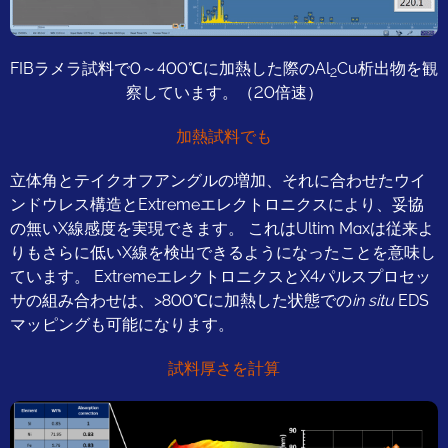
FIBラメラ試料で0～400℃に加熱した際のAl
Cu析出物を観
2
察しています。（20倍速）
加熱試料でも
立体角とテイクオフアングルの増加、それに合わせたウイ
ンドウレス構造とExtremeエレクトロニクスにより、妥協
の無いX線感度を実現できます。 これはUltim Maxは従来よ
りもさらに低いX線を検出できるようになったことを意味し
ています。 ExtremeエレクトロニクスとX4パルスプロセッ
サの組み合わせは、>800℃に加熱した状態での
in situ
EDS
マッピングも可能になります。
試料厚さを計算