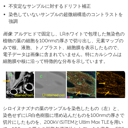
不安定なサンプルに対するドリフト補正
染色していないサンプルの超微細構造のコントラストを
強調
画像
: アルデヒドで固定し、LRホワイトで包埋した無染色の
植物の葉の細胞を100nmの厚さで切り出し、元素マップの
みで核、液胞、トノプラスト、細胞膜を表示したもので、
電子データは画像に含まれていません。特にカルシウムは
細胞膜や核に沿って特徴的な分布を示しています。
シロイヌナズナの葉のサンプルを染色したもの（左）と、
染色せずにLR白色樹脂に埋め込んだものを100nmの厚さで
切片にしたものを、200kV (S)TEMとUltim Max TLEを用い