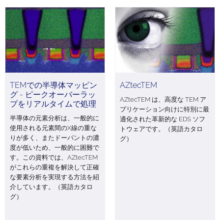
TEMでの半導体マッピン
AZtecTEM
グ - ピークオーバーラッ
AZtecTEM は、高度な TEM ア
プをリアルタイムで処理
プリケーション向けに特別に最
半導体の元素分析は、一般的に
適化された革新的な EDS ソフ
使用される元素間のX線の重な
トウェアです。（英語カタロ
りが多く、またドーパントの濃
グ）
度が低いため、一般的に困難で
す。この資料では、AZtecTEM
がこれらの重複を解決して正確
な要素分析を実現する方法を紹
介しています。（英語カタロ
グ）