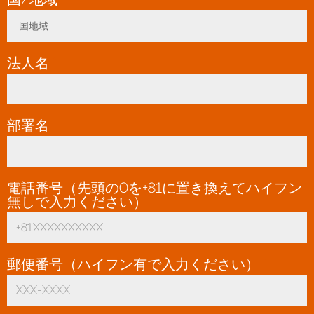
国地域
Toggle Dropdown
法人名
*
部署名
電話番号（先頭の0を+81に置き換えてハイフン
無しで入力ください）
*
郵便番号（ハイフン有で入力ください）
*