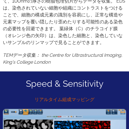
て、100nmの厚さの樹脂包埋切片からデータを収集。 EDS
は、染色されていない細胞や組織にコントラストをつける
ことで、細胞の構成元素の識別を容易にし、正常な構造や
元素マップを覆い隠したり歪めたりする可能性のある染色
の必要性を回避できます。 葉緑体（C）のチラコイド膜
（オレンジ色の矢印）は、染色した細胞と、染色していな
いサンプルのリンマップで見ることができます。
TEMデータ収集： the Centre for Ultrastructural Imaging,
King’s College London
Speed & Sensitivity
リアルタイム組成マッピング