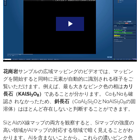
Play
Video
花崗岩
サンプルの広域マッピングのビデオでは、マッピン
グを開始すると同時に元素が自動的に識別される様子をご
覧いただけます。例えば、最も大きなピンク色の相は
カリ
長石（KAlSi
O
）
であることが分かります。
CaもNaも確
3
8
認さ れなかったため、
斜長石
（CaAl
Si
OとNaAlSi
O
の固
2
2
3
8
溶体）はほとんど存在しないと判断することができます。
SiとAlのX線マップの両方を観察すると、Siマップの強度の
高い領域がAlマップの対応する領域で暗く見えることがわ
かります。Alを含まないことから、これらの濃いピンク色