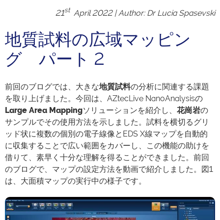
st
21
April 2022 | Author:
Dr
Lucia Spasevski
地質試料の広域マッピン
グ パート 2
前回のブログでは、大きな
地質試料
の分析に関連する課題
を取り上げました。今回は、AZtecLive NanoAnalysisの
Large Area Mapping
ソリューションを紹介し、
花崗岩
の
サンプルでその使用方法を示しました。試料を横切るグリ
ッド状に複数の個別の電子線像とEDS X線マップを自動的
に収集することで広い範囲をカバーし、この機能の助けを
借りて、素早く十分な理解を得ることができました。前回
のブログで、マップの設定方法を動画で紹介しました。図1
は、大面積マップの実行中の様子です。