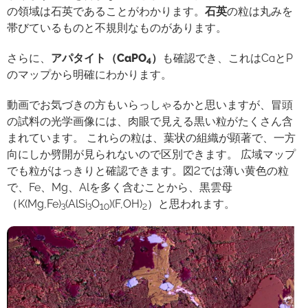
の領域は石英であることがわかります。
石英
の粒は丸みを
帯びているものと不規則なものがあります。
さらに、
アパタイト（
CaPO
）
も確認でき、これはCaとP
4
のマップから明確にわかります。
動画でお気づきの方もいらっしゃるかと思いますが、冒頭
の試料の光学画像には、肉眼で見える黒い粒がたくさん含
まれています。 これらの粒は、葉状の組織が顕著で、一方
向にしか劈開が見られないので区別できます。 広域マップ
でも粒がはっきりと確認できます。図2では薄い黄色の粒
で、Fe、Mg、Alを多く含むことから、黒雲母
（K(Mg,Fe)
(AlSi
O
)(F,OH)
）と思われます。
3
3
10
2