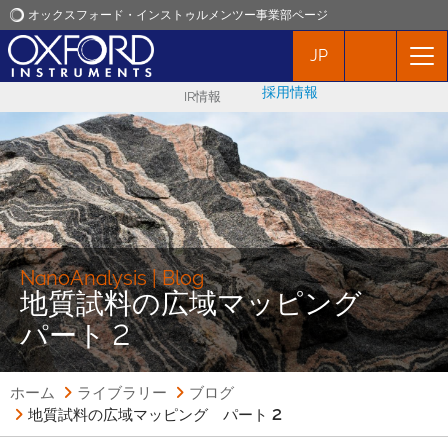
オックスフォード・インストゥルメンツー事業部ページ
JP
オックスフォード・インストゥルメンツ
採用情報
IR情報
アプリケーション
プロダクト
ニュース
NanoAnalysis | Blog
地質試料の広域マッピング
イベント
パート 2
お問い合わせ
ホーム
ライブラリー
ブログ
地質試料の広域マッピング パート 2