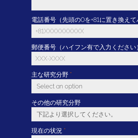
電話番号（先頭の0を+81に置き換え
郵便番号（ハイフン有で入力ください
主な研究分野
*
Select an option
Toggle Dropdown
その他の研究分野
下記より選択してください。
Toggle Dropdown
現在の状況
*