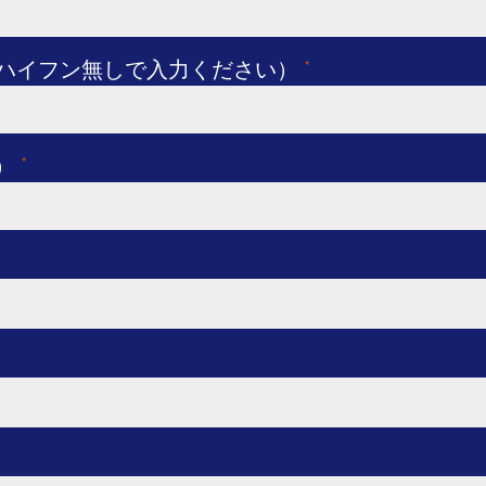
てハイフン無しで入力ください）
*
）
*