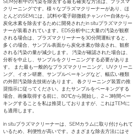
SEM分析中の汚染を除去する最も確実な方法は、プラズマ
クリーニングです。様々なプラズマクリーナーがあり、ほ
とんどのSEMには、試料や電子顕微鏡チャンバー自体から
炭化水素を除去するために開発されたin situプラズマクリー
ナーが装着されています。EDS分析中に大量の汚染が観察
される場合は、プラズマクリーナーを30分間運転すると、
多くの場合、サンプル表面から炭化水素が除去され、観察
される汚染の量が減少します。 汚染が確認された場合は、
分析を中止し、サンプルをクリーニングする必要がありま
す。 また最も一般的なプラズマクリーニング、UVクリーニ
ング、イオン研磨、サンプルベーキングなど、幅広い種類
の外部汚染除去技術があります。 各クリーニング装置の推
奨指示に従ってください。またサンプルをベーキングする
場合、画像取得する前に、80℃から開始し、2～3時間ベー
キングすることを私は推奨しておりますが、これはTEMに
も適用します。
in situプラズマクリーナーは、SEMカラムに取り付けられて
いるため、利便性が高いです。さまざまな除去方法にはそ