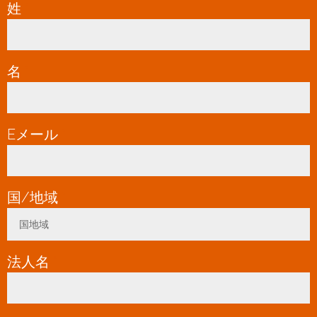
姓
*
名
*
Eメール
*
国/地域
*
国地域
Toggle Dropdown
法人名
*