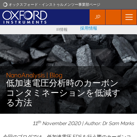
オックスフォード・インストゥルメンツー事業部ページ
JP
オックスフォード・インストゥルメンツ
採用情報
IR情報
アプリケーション
プロダクト
ニュース
NanoAnalysis | Blog
低加速電圧分析時のカーボン
コンタミネーションを低減す
イベント
る方法
お問い合わせ
th
11
November 2020 | Author: Dr Sam Marks
今回のブログでは、低加速電圧 EDSを行う際のカーボンコ