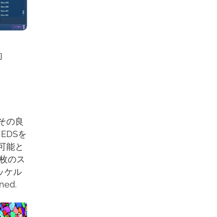
的
その良
EDSを
可能と
1枚のス
ッケル
ned.