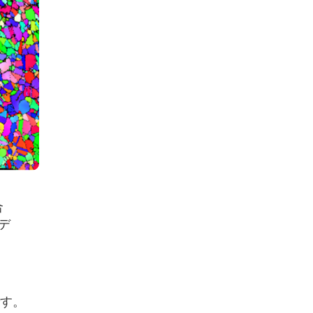
合
デ
です。