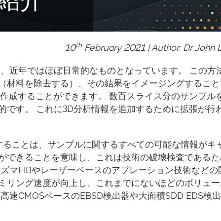
th
10
February 2021 | Author: Dr John 
グは、近年ではほぼ日常的なものとなっています。 この方
（材料を除去する）、その結果をイメージングすること
を作成することができます。 数百スライス分のサンプル
的です。 これに3D分析情報を追加するために拡張が行
合することは、サンプルに関するすべての可能な情報がキ
ができることを意味し、これは技術の破壊検査であるた
ズマFIBやレーザーベースのアブレーション技術などの
ミリング速度が向上し、これまでにないほどのボリュー
速CMOSベースのEBSD検出器や大面積SDD EDS検