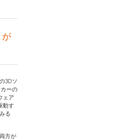
とが
の3Dソ
ーカーの
ウェア
駆動す
みる
両方が