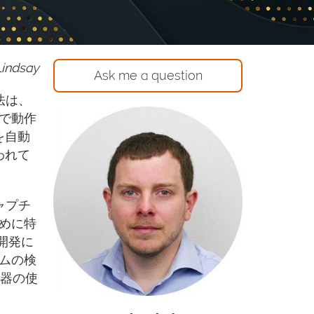
Lindsay
Ask me a question
法は、
で動作
を自動
われて
ャプチ
めに特
開発に
ムの検
出器の使