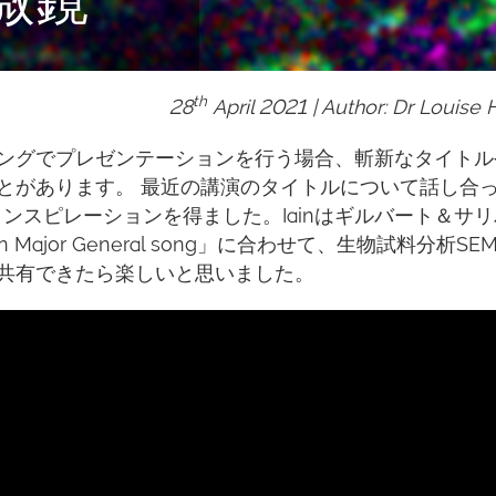
th
28
April 2021 | Author: Dr Louise
ングでプレゼンテーションを行う場合、斬新なタイトル
とがあります。 最近の講演のタイトルについて話し合
詞からインスピレーションを得ました。Iainはギルバート＆サ
ajor General song」に合わせて、生物試料分析SE
共有できたら楽しいと思いました。