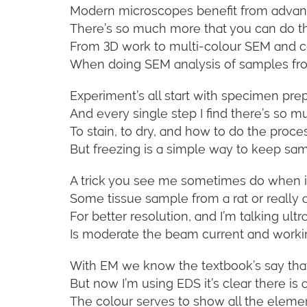
Modern microscopes benefit from advan
There’s so much more that you can do 
From 3D work to multi-colour SEM and co
When doing SEM analysis of samples fro
Experiment’s all start with specimen prep
And every single step I find there’s so mu
To stain, to dry, and how to do the process
But freezing is a simple way to keep sam
A trick you see me sometimes do when i
Some tissue sample from a rat or really a
For better resolution, and I’m talking ultra
Is moderate the beam current and workin
With EM we know the textbook’s say tha
But now I’m using EDS it’s clear there is
The colour serves to show all the elem