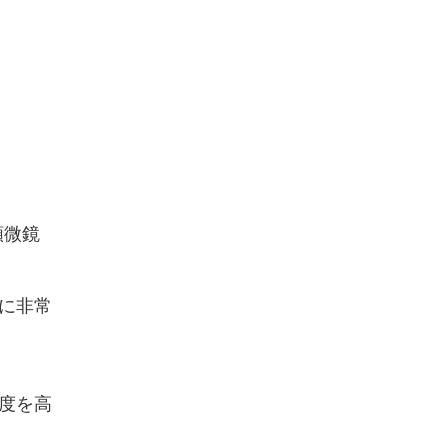
顕微鏡
に非常
度を高