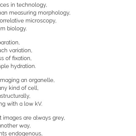
ces in technology,
than measuring morphology,
rrelative microscopy,
m biology.
aration,
ch variation,
 of fixation,
ple hydration.
maging an organelle,
ny kind of cell,
structurally,
g with a low kV.
t images are always grey,
 another way,
ents endogenous,