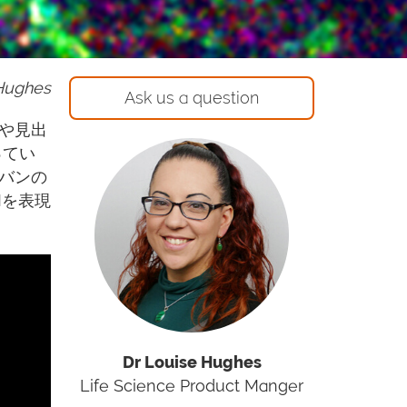
 Hughes
Ask us a question
や見出
ってい
リバンの
Mを表現
Dr Louise Hughes
Life Science Product Manger