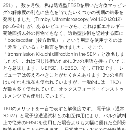
251）。 数ヶ月後、私は透過型EBSDを用いた方位マッピン
グの解像度の利点に焦点を当てたいくつかの初期の結果を
発表しました（Trimby, Ultramicroscopy, Vol 120 (2012)
pp 16-24）が、あるレビュアーから、これは低エネルギー
菊池回折以外の何物でもなく、透過型技術を記述する際に
「backscatter（後方散乱） 」という用語を使用するのは
「矛盾している」と助言を受けました。 そこで、
「transmission Kikuchi diffraction in the SEM」と改名しま
したが、これは同じ技術のために3つの用語を持っていたこ
とを意味します。 t-EFSD、t-EBSD、そしてTKDです。 レ
ビューアは答えるべきことがたくさんあります! 3つの名前
はいずれも現在も使われていますが、一般的には「TKD」
が最も多く使われていて、オックスフォード・インストゥ
ルメンツでも使用しています。
TKDのメリットを一言で表すと解像度です。 電子線（通常
30 kV）と電子線透過試料との相互作用により、バルク試料
上で従来のEBSDを使用した場合よりも大幅に優れた空間分
解能を得ることができます。 日常的に5～10nmの分解能を