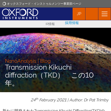
オックスフォード・インストゥルメンツー事業部ページ
JP
オックスフォード・インストゥルメンツ
採用情報
IR情報
アプリケーション
プロダクト
ニュース
NanoAnalysis | Blog
Transmission Kikuchi
diffraction（TKD） この10
イベント
年。
お問い合わせ
th
24
February 2021 | Author: Dr Pat Trimby
新たに開発されたTransmission Kikuchi Diffraction(TKD)の