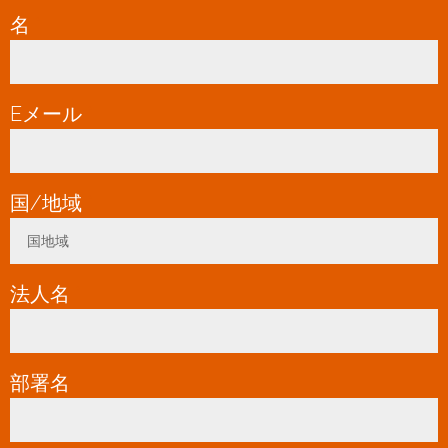
名
*
Eメール
*
国/地域
*
国地域
Toggle Dropdown
法人名
*
部署名