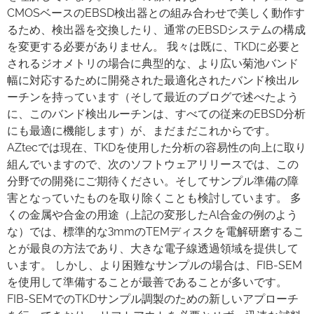
CMOSベースのEBSD検出器との組み合わせで美しく動作す
るため、検出器を交換したり、通常のEBSDシステムの構成
を変更する必要がありません。 我々は既に、TKDに必要と
されるジオメトリの場合に典型的な、より広い菊池バンド
幅に対応するために開発された最適化されたバンド検出ル
ーチンを持っています（そして最近のブログで述べたよう
に、このバンド検出ルーチンは、すべての従来のEBSD分析
にも最適に機能します）が、まだまだこれからです。
AZtecでは現在、TKDを使用した分析の容易性の向上に取り
組んでいますので、次のソフトウェアリリースでは、この
分野での開発にご期待ください。そしてサンプル準備の障
害となっていたものを取り除くことも検討しています。 多
くの金属や合金の用途（上記の変形したAl合金の例のよう
な）では、標準的な3mmのTEMディスクを電解研磨するこ
とが最良の方法であり、大きな電子線透過領域を提供して
います。 しかし、より困難なサンプルの場合は、FIB-SEM
を使用して準備することが最善であることが多いです。
FIB-SEMでのTKDサンプル調製のための新しいアプローチ