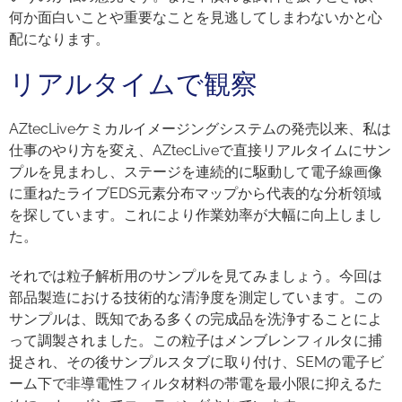
何か面白いことや重要なことを見逃してしまわないかと心
配になります。
リアルタイムで観察
AZtecLiveケミカルイメージングシステムの発売以来、私は
仕事のやり方を変え、AZtecLiveで直接リアルタイムにサン
プルを見まわし、ステージを連続的に駆動して電子線画像
に重ねたライブEDS元素分布マップから代表的な分析領域
を探しています。これにより作業効率が大幅に向上しまし
た。
それでは粒子解析用のサンプルを見てみましょう。今回は
部品製造における技術的な清浄度を測定しています。この
サンプルは、既知である多くの完成品を洗浄することによ
って調製されました。この粒子はメンブレンフィルタに捕
捉され、その後サンプルスタブに取り付け、SEMの電子ビ
ーム下で非導電性フィルタ材料の帯電を最小限に抑えるた