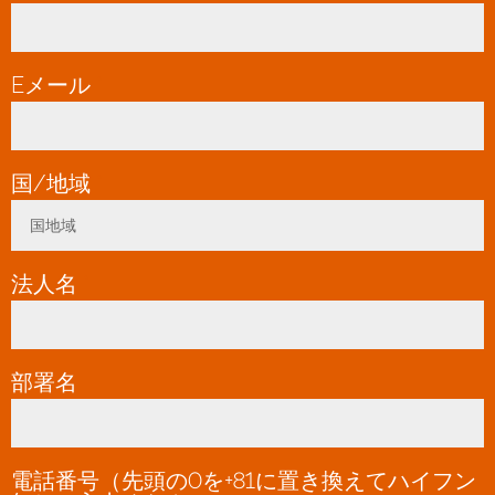
Eメール
*
国/地域
*
国地域
Toggle Dropdown
法人名
*
部署名
電話番号（先頭の0を+81に置き換えてハイフン