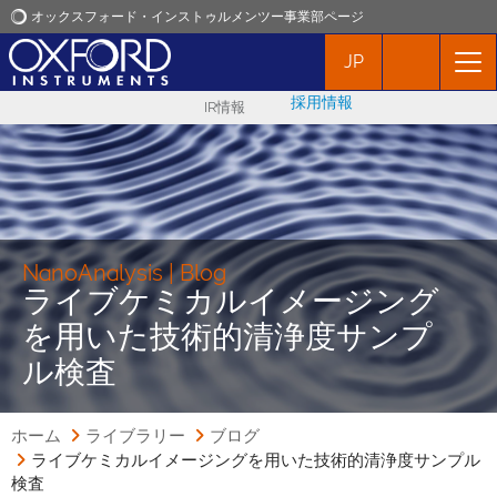
オックスフォード・インストゥルメンツー事業部ページ
JP
オックスフォード・インストゥルメンツ
採用情報
IR情報
アプリケーション
プロダクト
ニュース
NanoAnalysis | Blog
ライブケミカルイメージング
を用いた技術的清浄度サンプ
イベント
ル検査
お問い合わせ
ホーム
ライブラリー
ブログ
ライブケミカルイメージングを用いた技術的清浄度サンプル
検査