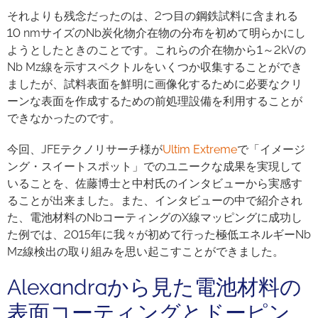
それよりも残念だったのは、2つ目の鋼鉄試料に含まれる
10 nmサイズのNb炭化物介在物の分布を初めて明らかにし
ようとしたときのことです。これらの介在物から1～2kVの
Nb Mz線を示すスペクトルをいくつか収集することができ
ましたが、試料表面を鮮明に画像化するために必要なクリ
ーンな表面を作成するための前処理設備を利用することが
できなかったのです。
今回、JFEテクノリサーチ様が
Ultim Extreme
で「イメージ
ング・スイートスポット」でのユニークな成果を実現して
いることを、佐藤博士と中村氏のインタビューから実感す
ることが出来ました。また、インタビューの中で紹介され
た、電池材料のNbコーティングのX線マッピングに成功し
た例では、2015年に我々が初めて行った極低エネルギーNb
Mz線検出の取り組みを思い起こすことができました。
Alexandraから見た電池材料の
表面コーティングとドーピン