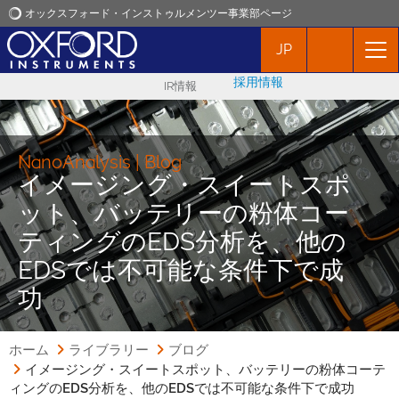
オックスフォード・インストゥルメンツー事業部ページ
JP
オックスフォード・インストゥルメンツ
採用情報
IR情報
アプリケーション
プロダクト
NanoAnalysis | Blog
イメージング・スイートスポ
ット、バッテリーの粉体コー
ニュース
ティングのEDS分析を、他の
EDSでは不可能な条件下で成
イベント
功
お問い合わせ
ホーム
ライブラリー
ブログ
イメージング・スイートスポット、バッテリーの粉体コーテ
ィングのEDS分析を、他のEDSでは不可能な条件下で成功