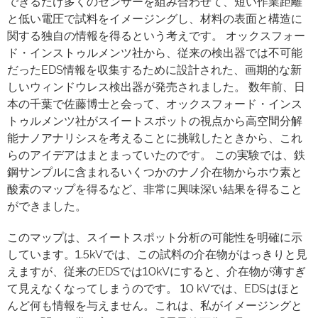
できるだけ多くのセンサーを組み合わせて、短い作業距離
と低い電圧で試料をイメージングし、材料の表面と構造に
関する独自の情報を得るという考えです。 オックスフォー
ド・インストゥルメンツ社から、従来の検出器では不可能
だったEDS情報を収集するために設計された、画期的な新
しいウィンドウレス検出器が発売されました。 数年前、日
本の千葉で佐藤博士と会って、オックスフォード・インス
トゥルメンツ社がスイートスポットの視点から高空間分解
能ナノアナリシスを考えることに挑戦したときから、これ
らのアイデアはまとまっていたのです。 この実験では、鉄
鋼サンプルに含まれるいくつかのナノ介在物からホウ素と
酸素のマップを得るなど、非常に興味深い結果を得ること
ができました。
このマップは、スイートスポット分析の可能性を明確に示
しています。1.5kVでは、この試料の介在物がはっきりと見
えますが、従来のEDSでは10kVにすると、介在物が薄すぎ
て見えなくなってしまうのです。 10 kVでは、EDSはほと
んど何も情報を与えません。これは、私がイメージングと