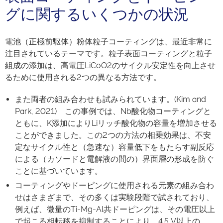
グに関するいくつかの状況
電池（正極前駆体）粉体粒子コーティングは、最近非常に
注目されているテーマです。粒子表面コーティングと粒子
組成の添加は、高電圧LiCoO2のサイクル安定性を向上させ
るために使用される2つの異なる方法です。
また両者の組み合わせも試みられています。(Kim and
Park, 2021) この事例では、Nb酸化物コーティングと
ともに、K添加によりLiリッチ酸化物の容量を増加させる
ことができました。この2つの方法の相乗効果は、不安
定なサイクル性と（急速な）容量低下をもたらす副反応
による（カソードと電解液の間の）界面層の形成を防ぐ
ことに基づいています。
コーティングやドーピングに使用される元素の組み合わ
せはさまざまで、その多くは実験段階で試されており、
例えば、微量のTi-Mg-Al共ドーピングは、その電圧以上
で起こる相転移を抑制することにより、4.5 V以上の