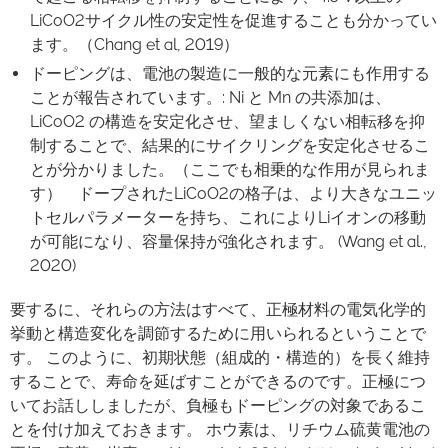
LiCoO2サイクル性の安定性を促進することも分かってい
ます。（Chang et al, 2019）
ドーピングは、電池の製造に一般的な元素にも作用する
ことが報告されています。: Ni と Mn の共添加は、
LiCoO2 の構造を安定化させ、望ましくない相転移を抑
制することで、結果的にサイクリングを安定化させるこ
とが分かりました。（ここでも相乗的な作用が見られま
す） ドープされたLiCoO2の格子は、より大きなユニッ
トセルパラメーターを持ち、これによりLiイオンの移動
が可能になり、容量保持が強化されます。 (Wang et al.,
2020)
要するに、それらの方法はすべて、正極材料の電気化学的
挙動と構造変化を調節するために用いられるということで
す。 このように、初期状態（組成的・構造的）を長く維持
することで、寿命を延ばすことができるのです。正極につ
いてお話ししましたが、負極もドーピングの対象であるこ
とを付け加えておきます。 ホウ素は、リチウム硫黄電池の