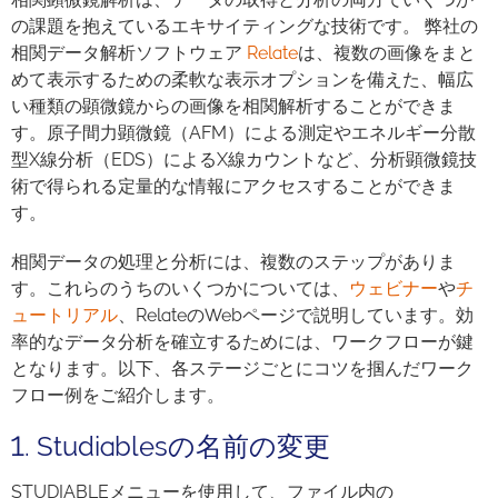
の課題を抱えているエキサイティングな技術です。 弊社の
相関データ解析ソフトウェア
Relate
は、複数の画像をまと
めて表示するための柔軟な表示オプションを備えた、幅広
い種類の顕微鏡からの画像を相関解析することができま
す。原子間力顕微鏡（AFM）による測定やエネルギー分散
型X線分析（EDS）によるX線カウントなど、分析顕微鏡技
術で得られる定量的な情報にアクセスすることができま
す。
相関データの処理と分析には、複数のステップがありま
す。これらのうちのいくつかについては、
ウェビナー
や
チ
ュートリアル
、RelateのWebページで説明しています。効
率的なデータ分析を確立するためには、ワークフローが鍵
となります。以下、各ステージごとにコツを掴んだワーク
フロー例をご紹介します。
1. Studiablesの名前の変更
STUDIABLEメニューを使用して、ファイル内の