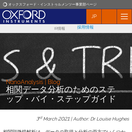
オックスフォード・インストゥルメンツー事業部ページ
JP
オックスフォード・インストゥルメンツ
採用情報
IR情報
アプリケーション
プロダクト
ニュース
NanoAnalysis | Blog
相関データ分析のためのステ
イベント
ップ・バイ・ステップガイド
お問い合わせ
rd
3
March 2021 | Author: Dr Louise Hughes
相関顕微鏡解析は、データの取得と分析の両方でいくつか