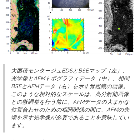
大面積モンタージュEDSとBSEマップ（左）、
光学像とAFMトポグラフィデータ（中）、相関
BSEとAFMデータ（右）を示す骨組織の画像。
このような相対的なスケールは、高分解能画像
との微調整を行う前に、AFMデータの大まかな
位置合わせのための相関関係の間に、AFMの先
端を示す光学像が必要であることを意味してい
ます。