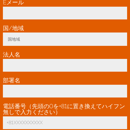
Eメール
*
国/地域
*
国地域
Toggle Dropdown
法人名
*
部署名
電話番号（先頭の0を+81に置き換えてハイフン
無しで入力ください）
*