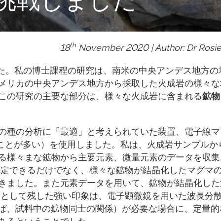
th
18
November 2020 | Author: Dr Rosi
した。私の博士課程の研究は、南米の中央アンデス地方の
メリカの中央アンデス地方から採取した火成岩の様々な
この研究の主要な部分は、様々な火成岩に含まれる
鉱物
の種の分析に「最適」と考えられていた装置、電子線マ
ることが多い）を使用しました。私は、火成岩サンプルか
る様々まな鉱物から主要元素、微量元素のデータを収集
特定できるだけでなく、様々な鉱物が結晶化したマグマ
きました。また元素データを用いて、鉱物が結晶化した
生として残した強い印象は、電子顕微鏡を用いた波長分
えば、試料中の鉱物同士の関係）が必要な場合に、定量的