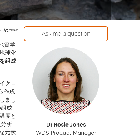
e Jones
Ask me a question
地質学
地球化
を組成
イクロ
ら作成
しまし
の組成
温度と
散分析
Dr Rosie Jones
な元素
WDS Product Manager