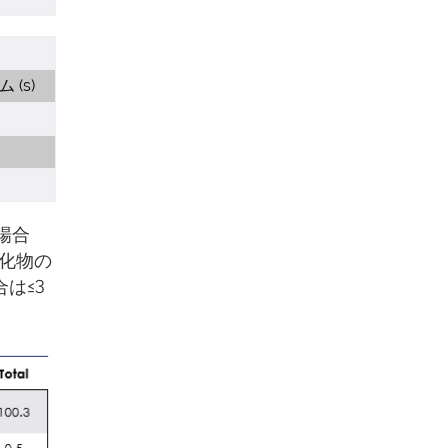
(s)
場合
化物の
は≤3