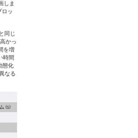
計画しま
ブロッ
）と同じ
も高かっ
間を増
い時間
動態化
異なる
(s)