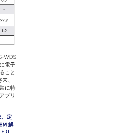
-WDS
に電子
ること
将来、
常に特
アプリ
像、定
M 解
より、