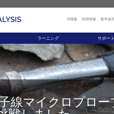
IR情報
採用情報
新卒採
プロダクト
ニュース
ラーニング
サポー
eで電子線マイクロプロ
挑戦しました