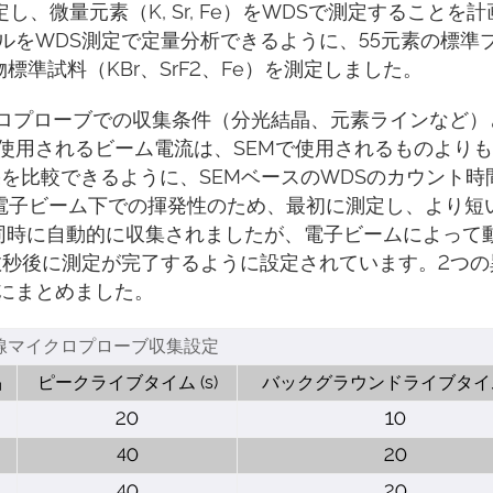
し、微量元素（K, Sr, Fe）をWDSで測定することを
ルをWDS測定で定量分析できるように、55元素の標準
準試料（KBr、SrF2、Fe）を測定しました。
子線マイクロプローブでの収集条件（分光結晶、元素ラインなど
使用されるビーム電流は、SEMで使用されるものより
結果を比較できるように、SEMベースのWDSのカウント時
電子ビーム下での揮発性のため、最初に測定し、より短
と同時に自動的に収集されましたが、電子ビームによって
数秒後に測定が完了するように設定されています。2つの
にまとめました。
線マイクロプローブ収集設定
晶
ピークライブタイム (s)
バックグラウンドライブタイム 
20
10
40
20
40
20