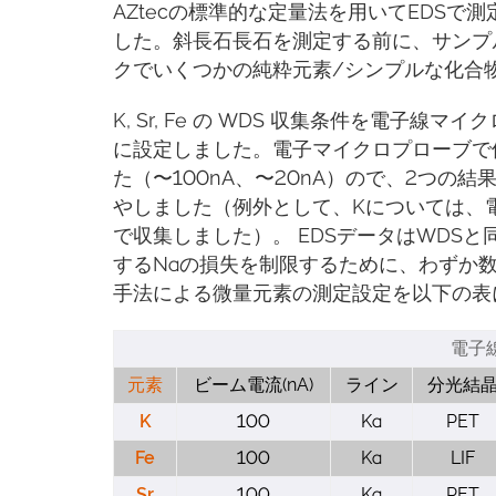
AZtecの標準的な定量法を用いてEDSで測定
した。斜長石長石を測定する前に、サンプ
クでいくつかの純粋元素/シンプルな化合物標
K, Sr, Fe の WDS 収集条件を電
に設定しました。電子マイクロプローブで
た（〜100nA、〜20nA）ので、2つの
やしました（例外として、Kについては、
で収集しました）。 EDSデータはWDS
するNaの損失を制限するために、わずか
手法による微量元素の測定設定を以下の表
電子
元素
ビーム電流(nA)
ライン
分光結
K
100
Ka
PET
Fe
100
Ka
LIF
Sr
100
Ka
PET