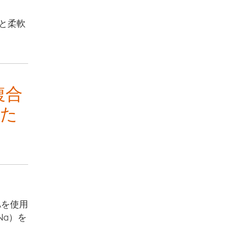
ドと柔軟
複合
得た
、
Aを使用
Na）を