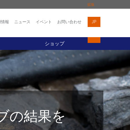
拡張
用情報
ニュース
イベント
お問い合わせ
JP
イベント
お問い合わせ
ト
ショップ
ーブの結果を