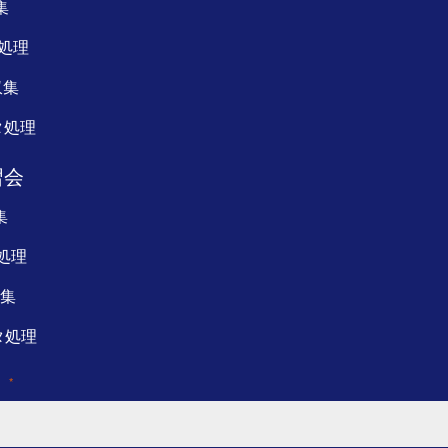
集
ータ処理
収集
ータ処理
習会
集
タ処理
収集
ータ処理
？
*