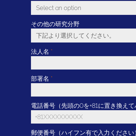
Select an option
Toggle Dropdown
その他の研究分野
下記より選択してください。
Toggle Dropdown
法人名
*
部署名
*
電話番号（先頭の0を+81に置き換え
郵便番号（ハイフン有で入力ください