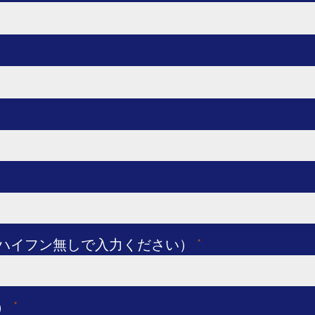
てハイフン無しで入力ください）
*
）
*