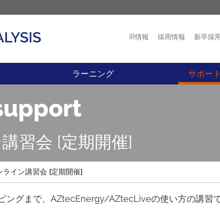
IR情報
採用情報
新卒採
プロダクト
ニュース
ラーニング
サポー
support
ン講習会 [定期開催]
 オンライン講習会 [定期開催]
まで、AZtecEnergy/AZtecLiveの使い方の講習