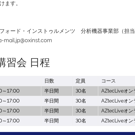
けます。
フォード・インストゥルメンツ 分析機器事業部（担当
il.jp@oxinst.com
ン講習会 日程
日数
定員
コース
00～17:00
半日間
30名
AZtecLive
00～17:00
半日間
30名
AZtecLive
00～17:00
半日間
30名
AZtecLive
00～17:00
半日間
30名
AZtecLive