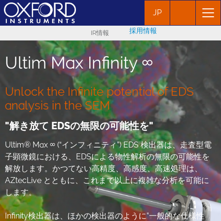
JP
採用情報
IR情報
Ultim Max Infinity ∞
Unlock the Infinite potential of EDS
analysis in the SEM
"解き放て EDSの無限の可能性を"
Ultim® Max ∞ (“インフィニティ”) EDS 検出器は、走査型電
子顕微鏡における、EDSによる物性解析の無限の可能性を
解放します。かつてない高精度、高感度、高速処理は、
AZtecLive とともに、これまで以上に複雑な分析を可能に
します。
Infinity検出器は、ほかの検出器のように”一般的な仕様性