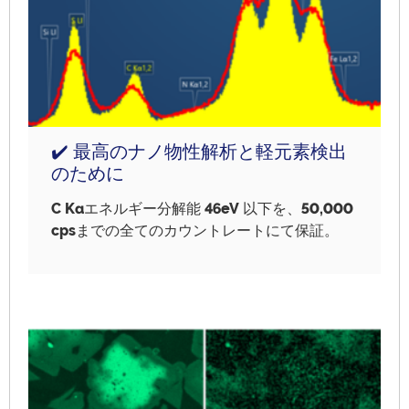
✔️ 最高のナノ物性解析と軽元素検出
のために
C Ka
エネルギー分解能
46eV
以下を、
50,000
cps
までの全てのカウントレートにて保証。