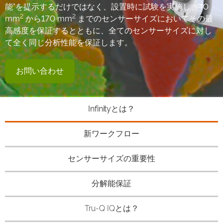
能”を提示するだけではなく、設置時に試験を実施し、40
2
2
mm
から170 mm
までのセンサーサイズにおいてその最
高感度を保証するとともに、全てのセンサーサイズに対し
て全く同じ分析性能を保証します。
お問い合わせ
Infinityとは？
新ワークフロー
センサーサイズの重要性
分解能保証
Tru-Q IQとは？