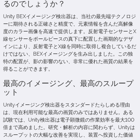
るのでしょうか？
Unity BEXイメージング検出器は、当社の最先端テクノロジ
ーに期待される正確さと精度で、元素情報を含んだ高解像
度のカラー画像を高速で提供します。反射電子センサーとX
線センサーをポールピースの真下に配置した画期的なデザ
インにより、反射電子とX線を同時に取得し複合しているだ
けではない、BEXイメージングを生み出しました。この独
特の配置が、影の影響のない、非常に優れた画質の結果を
得ることができます。
最高のイメージング、最高のスループ
ット
Unityイメージング検出器をスタンダードたらしめる理由
は、現在利用可能な最高の画質のみではありません。ある
試験では、Unity検出器は電子顕微鏡の作業効率を最大100
倍まで高めました。研究・解析の内容に関わらず、Unityは
スループットの大幅な改善を実現し、装置へ投資した価値