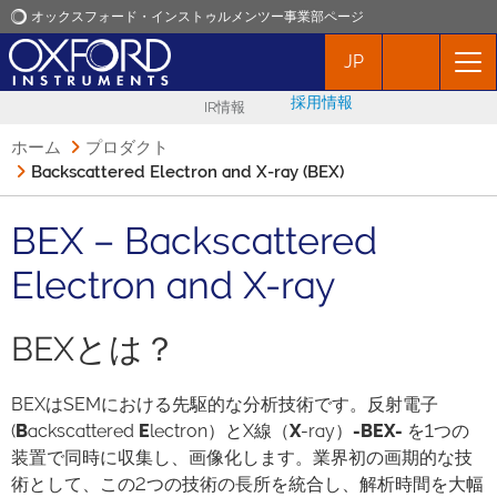
オックスフォード・インストゥルメンツー事業部ページ
JP
オックスフォード・インストゥルメンツ
採用情報
IR情報
アプリケーション
ホーム
プロダクト
Backscattered Electron and X-ray (BEX)
プロダクト
BEX – Backscattered
ニュース
Electron and X-ray ​
イベント
BEXとは？
お問い合わせ
BEXはSEMにおける先駆的な分析技術です。反射電子
(
B
ackscattered
E
lectron）とX線（
X
-ray）
-BEX-
を1つの
装置で同時に収集し、画像化します。業界初の画期的な技
術として、この2つの技術の長所を統合し、解析時間を大幅