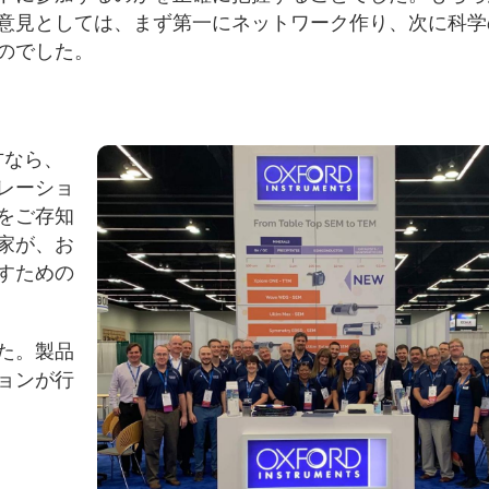
意見としては、まず第一にネットワーク作り、次に科学
のでした。
方なら、
レーショ
をご存知
家が、お
すための
た。製品
ョンが行