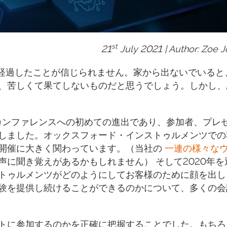
st
21
July 2021 | Author: Zoe 
20から丸1年が経過したことが信じられません。家から出ないでいる
、苦しくて果てしないものだと思うでしょう。しかし、
カンファレンスへの初めての進出であり、参加者、プレ
しました。オックスフォード・インストゥルメンツでの
開催に大きく関わっています。（当社の
一連の様々な
に聞き覚えがあるかもしれません） そして2020年を
トゥルメンツがどのようにしてお客様のために顔を出し
験を提供し続けることができるのかについて、多くの会
トに参加するのかを正確に把握することでした。もちろ