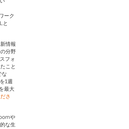
しい
きワーク
Lと
最新情報
ムの分野
クスフォ
ったこと
でな
を1週
を最大
くださ
oomや
交的な生