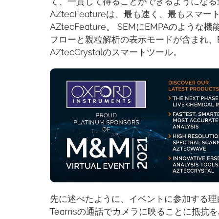
て、一貫して得ることができるようになる進化
AZtecFeatureは、最も速く、最もス
AZtecFeature。 SEMにEMPAのよ
フローと親粒解析の表示モードが含まれ、EB
AZtecCrystalのスマートツール。
先に述べたように、イベントに参加する理由
Teamsの通話でカメラに映ることに抵