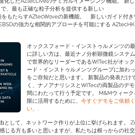
したAZtecLiveのケミカルイメージング機能。 新
マートで、最も正確な粒子分析を提供する新しい
うな機能をもたらすAZtecWaveの新機能。 新しいガイド付
SDの強力な相関的アプローチを可能にする AZtecHK
オックスフォード・インストゥルメンツの
に詳しい方は、最近ナノ分析顕微鏡システ
で世界的なリーダーであるWITec社がオッ
ード・インストゥルメンツグループに加わ
をご存知だと思います。 新製品の発表だけ
く、ナノアナリシスとWITecの両製品のデモ
間にわたって行う予定です。 M&Mウィーク
限に活用するために、
今すぐデモをご依頼
い。
.
として、ネットワーク作りが上位に挙げられます。 Z
抗を感じる方も多いと思いますが、私たちは根っからの社