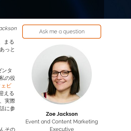
Jackson
Ask me a question
と、まる
あっと
ゼンタ
私の役
ウェビ
迎える
、実際
話に参
Zoe Jackson
Event and Content Marketing
Executive
んその