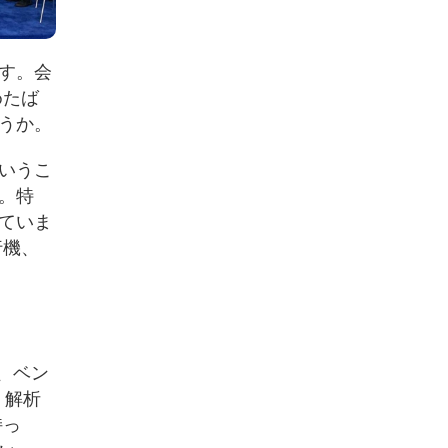
す。会
めたば
うか。
いうこ
。特
ていま
行機、
、ベン
・解析
持っ