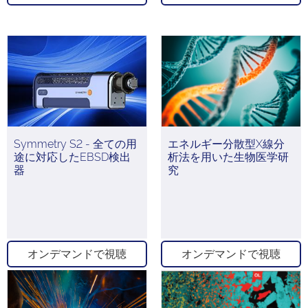
Symmetry S2 - 全ての用
エネルギー分散型X線分
途に対応したEBSD検出
析法を用いた生物医学研
器
究
オンデマンドで視聴
オンデマンドで視聴