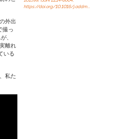
https://doi.org/10.1016/j.addm...
の外出
で撮っ
んが、
実離れ
ている
、私た