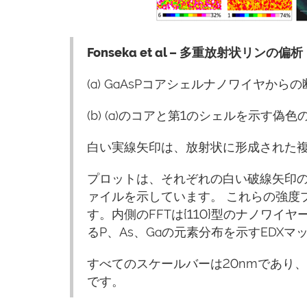
Fonseka et al – 多重放射状リンの偏析
(a) GaAsPコアシェルナノワイヤからの
(b) (a)のコアと第1のシェルを示す偽
白い実線矢印は、放射状に形成された複数
プロットは、それぞれの白い破線矢印の
ァイルを示しています。 これらの強度
す。内側のFFTは{110}型のナノワイ
るP、As、Gaの元素分布を示すEDXマ
すべてのスケールバーは20nmであり、
です。