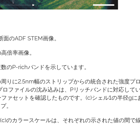
断面のADF STEM画像。
色の高倍率画像。
のP-richバンドを示しています。
周りに2.5nm幅のストリップからの統合された強度プ
プロファイルの沈み込みは、Pリッチバンドに対応して
ヤーファセットを確認したものです。(c)シェル1の半径gに
ップ。
(c)のカラースケールは、それぞれの示された値の間で