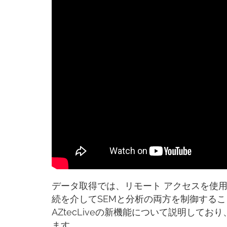
データ取得では、リモート アクセスを使
続を介してSEMと分析の両方を制御するこ
AZtecLiveの新機能について説明して
ます。