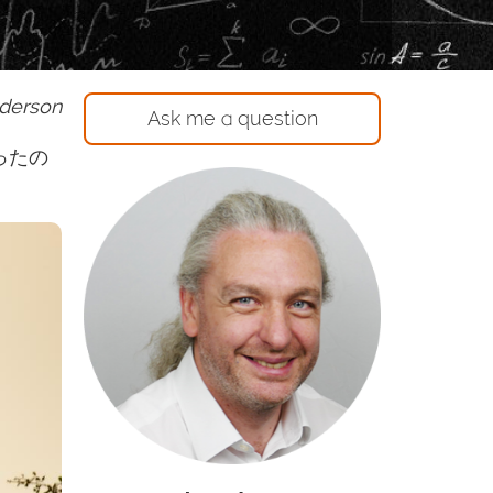
nderson
Ask me a question
ったの