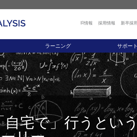
IR情報
採用情報
新卒採
プロダクト
ニュース
ラーニング
サポー
を「自宅で」行うという
ストーリー