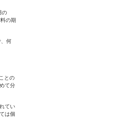
用の
無料の期
で、何
ることの
めて分
れてい
ては個