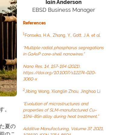
Iain Anderson
EBSD Business Manager
References
1
Fonseka, H.A., Zhang, Y., Gott, J.A. et al.
“Multiple radial phosphorus segregations
in GaAsP core-shell nanowires.”
Nano Res. 14, 157–164 (2021),
https://doi.org/10.1007/s12274-020-
3060-x
2
Jibing Wang, Xianglin Zhou, Jinghao Li
“Evolution of microstructures and
ます。
properties of SLM-manufactured Cu–
15Ni–8Sn alloy during heat treatment.”
た夏の
Additive Manufacturing, Volume 37, 2021,
う前のこ
101599, ISSN 2214-8604,