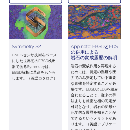
Symmetry S2
App note: EBSDとEDS
の併用による
CMOSセンサ技術をベース
岩石の変成履歴の解明
にした世界初のEBSD検出
岩石の変成作用を再現する
器であるSymmetryは、
ためには、特定の温度や圧
EBSD解析に革命をもたら
力でのみ安定している重要
します。（英語カタログ）
な鉱物を特定することが必
要です。EBSDとEDSを組み
合わせることで、従来の手
法よりも厳密な相の同定が
可能となり、岩石の変形や
化学的な履歴を知ることが
できるというメリットがあ
ります。（英語アプリケー
ションノート）