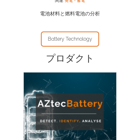
関連:
発電・蓄電
電池材料と燃料電池の分析
Battery Technology
プロダクト
AZtecBatteryは、電池材料や電池の製造
に使用される粉体の分析を自動化した強力
なソリューションです。AZtecBattery
は、採掘施設からバッテリー製造工場ま
で、粉体中の汚染物質の検出と識別に最適
です。