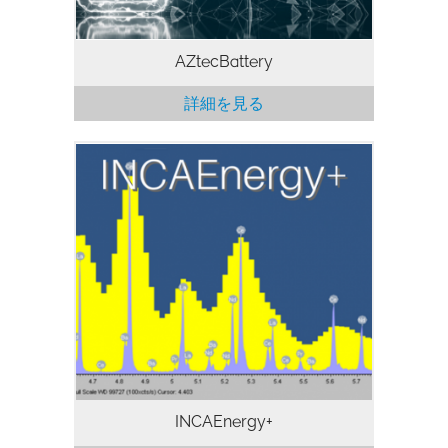
AZtecBattery
詳細を見る
WDS分析ソフトウェア INCAEnergy+ は
WDS と EDS を組み合わせて使用するソ
フトウェアで、WDS の高感度・高解像
能、EDS の高生産性・使いやすさ、とい
う両者の優れた機能を引き出します。
INCAWave は波長分散型分光器 (WDS) 用
ソフトウェアで、WDS の高感度・高解像
度という優れた機能を引き出しますが、合
わせて情報生産性の強化も考慮しました。
INCAEnergy+