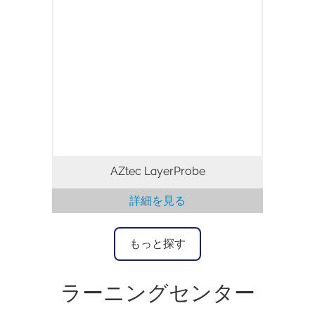
LayerProbe は SEM での薄膜分析のため
の刺激的なソフトウェアツールです。
AZtec EDS マイクロアナリシスシステム
のオプションである LayerProbe は、薄膜
測定専用のツールよりも高速で、より費用
対効果が高く、高分解能です。
AZtec LayerProbe
詳細を見る
もっと探す
ラーニングセンター