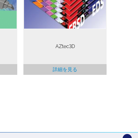
組み合わせたものです。
構成、
します。
最も重
りま
ピース
。…
AZtec3D
詳細を見る