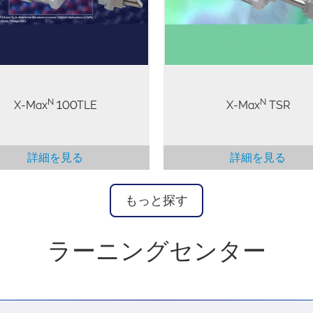
に最適なソリューションです。
の計数率を意味しています。 *
ポールピースと TEM に依存
TEM 検出器の性能についての
要な測定値はその立体角にな
す。立体角は顕微鏡とポール
の設計によって異なります
N
N
X-Max
100TLE
X-Max
TSR
詳細を見る
詳細を見る
もっと探す
ラーニングセンター