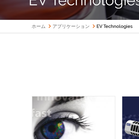
ホーム
アプリケーション
EV Technologies
EDS・EBSD同時データ収集
AZtecSynergy は、EDS と EBSD の
データを同時に収集するための強力
当社
なソリューションとなっています。
検出器
優れた統合データを収集するための
サイ
すべてのツールは １ か所に置かれて
る電界