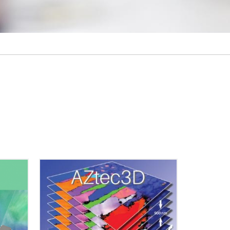
本ウィ
検出器
ジアン*
ること
3次元EDS/EBSD解析 AZtec3D は
全体、
EDS と EBSD の同時データ収集と分
は、す
析を FIB-SEM の自動ミリング機能と
り多く