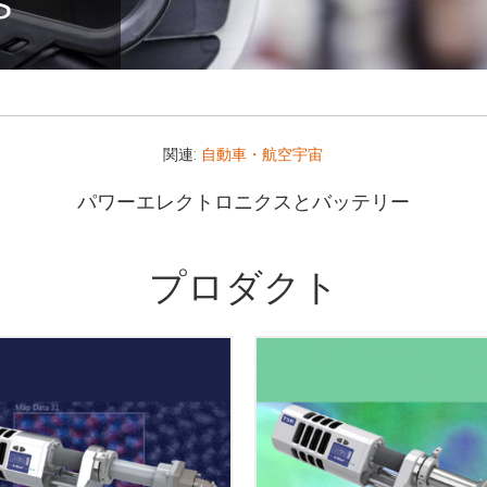
関連:
自動車・航空宇宙
パワーエレクトロニクスとバッテリー
プロダクト
TEM アプリケーション向けの
ンドウレスシリコンドリフト
センサは、0.3 ∼ 0.7 ステラ
の主力製品である TEM 用 SDD
の範囲の検出立体角を実現す
、X-MaxN 100TLE は、ナノ
ができます。スペクトル範囲
エンスの最前線で利用されてい
特に軽元素の優れた検出効率
放出型および収差補正 TEM 向
べてのエネルギー領域でのよ