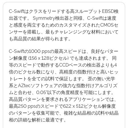
C-Swiftはクラスをリードする高スループットEBSD検
出器です。 Symmetry検出器と同様、C-Swiftは速度
と感度を両立するためのカスタマイズされたCMOSセ
ンサーを搭載し、最もチャレンジングな材料において
も高品質の結果が得られます。
C-Swiftの1000 ppsの最高スピードは、良好なパター
ン解像度 (156 x 128ピクセル) でも達成されます。 同
等のスピードで動作するCCDベースの検出器よりも4
倍のピクセル数になり、高精度の指数付けと高いヒッ
トレートを全ての試料で保証します。 歪の無い光学
系とAZtecソフトウェアの強力な指数付けアルゴリズ
ムと合わせ、0.05°以下の角度精度を可能にします。
高品質パターンを要求されるアプリケーションでは、
最高250 ppsのスピードで622 x 512ピクセル解像度
のパターンを収集可能で、複雑な結晶相の試料や結晶
相の詳細な解析に最適です。