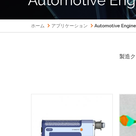
ホーム
アプリケーション
Automotive Engine
製造ク
S
Symmetry S3は市場における唯一の
AZt
純正オールインワンEBSD検出器で、
高精
革新的なSymmetry検出器をベース
た。 
とした、最先端のCMOS技術を搭載
鏡 (
した世界初のEBSD検出器です。 す
型X線
べてのEBSDアプリケーションに対応
用し