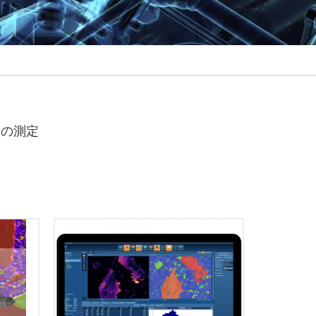
子の測定
高い品質のデータを収集すること
は、EBSD解析の第一歩です。
プラット
AZtecCrystalはEBSDデータを処理・
雑なタ
解析するために必要な全てのツール
単にす
を備え、材料に関する問題を解決し
ョンで
ます。 AZtecHKLとシームレスに連
Sの高
携し、かつスタンドアローンのプロ