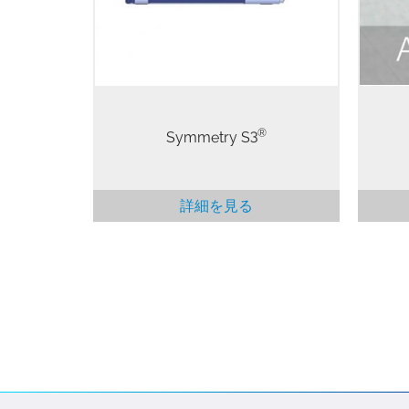
する優れた性能と、使いやすさ、革
をす
新的な機能設計を兼ね備えていま
鉄
す。
AZt
測定
ット
®
Symmetry S3
詳細を見る