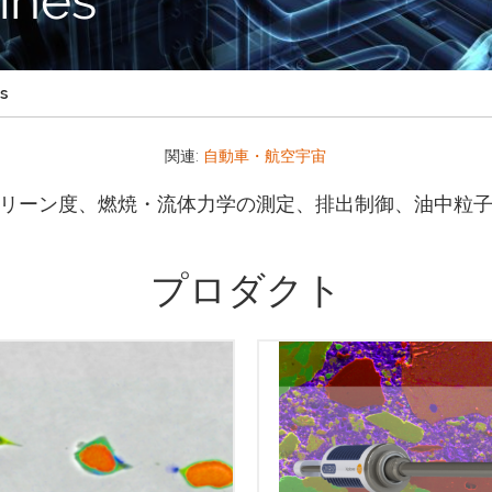
s
関連:
自動車・航空宇宙
リーン度、燃焼・流体力学の測定、排出制御、油中粒
プロダクト
EM による鋼の介在物分析は
ecSteel によってより効率的かつ
AZtecLiveOneソフトウェア
度で実行できるようになりまし
フォームは、EDSのような複
AZtecSteel は、走査型電子顕微
スクを可能な限り迅速かつ簡
SEM) に付属したエネルギー分散
るための理想的なソリューシ
マイクロアナライザ (EDS) を使
す。 膨大なトレーニングやED
、鋼の介在物の分析および分類