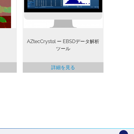
お客様
グラムとしても操作できる
信頼性
AZtecCrystalは、エキスパートから
。
初心者のユーザーの方まで、標準的
なEBSDデータ解析ツールとなりま
す。
AZtecCrystal ー EBSDデータ解析
ツール
詳細を見る