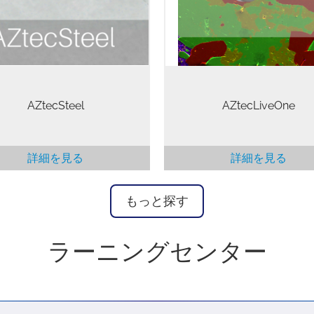
度な知識は必要ありません。 
るために特別に開発された自動
はわずかなトレーニングで、
鉱介在物分析パッケージです。
のある結果が得られます
ecSteel により、介在物の検出、
、分析を実行、結果のデータセ
は公表規格に従って処理されま
す。また、AZtecSteel…
AZtecSteel
AZtecLiveOne
詳細を見る
詳細を見る
もっと探す
ラーニングセンター