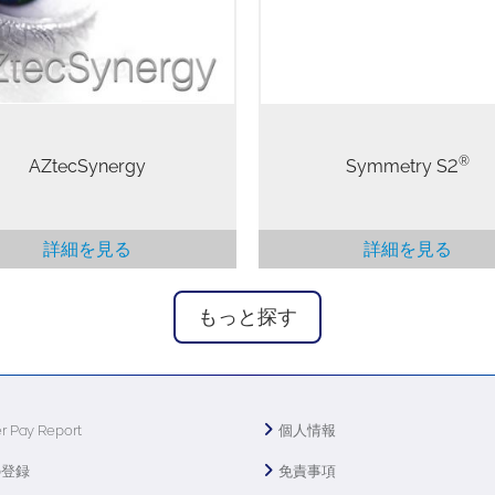
、特定のナビゲータから他のナ
する優れた性能と、使いやす
ータへの複雑な切り替えは不要
新的な機能設計を兼ね備えて
です。
す。
®
AZtecSynergy
Symmetry S2
詳細を見る
詳細を見る
もっと探す
r Pay Report
個人情報
の登録
免責事項