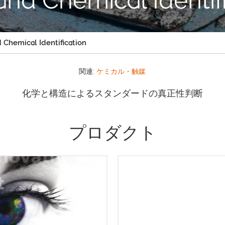
 Chemical Identification
関連:
ケミカル・触媒
化学と構造によるスタンダードの真正性判断
プロダクト
EDS・EBSD同時データ収集
Symmetry S2は市場におけ
cSynergy は、EDS と EBSD の
純正オールインワンEBSD検出
タを同時に収集するための強力
革新的なSymmetry検出器を
リューションとなっています。
とした、最先端のCMOS技術
た統合データを収集するための
した世界初のEBSD検出器です
てのツールは １ か所に置かれて
べてのEBSDアプリケーション