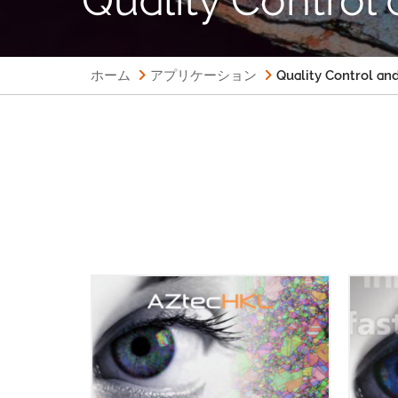
ホーム
アプリケーション
Quality Control and
EBSD分析ソフトウェア 最もパワフ
AZte
ルなEBSDソフトウェアである
デー
AZtecHKLは、ルーチン分析のための
なソ
スピードと結果の正確さ、そして
優れ
EBSDの限界を押し広げるアプリケー
すべ