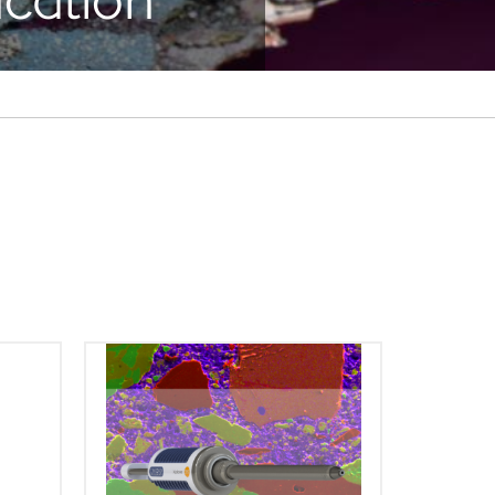
る唯一の
AZtecLiveOneソフトウェアプラット
器で、
フォームは、EDSのような複雑なタ
ベース
スクを可能な限り迅速かつ簡単にす
を搭載
るための理想的なソリューションで
。 す
す。 膨大なトレーニングやEDSの高
に対応