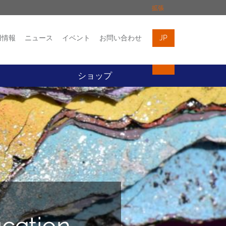
拡張
用情報
ニュース
イベント
お問い合わせ
JP
イベント
お問い合わせ
ト
ショップ
ication