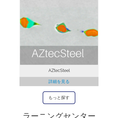
SEM による鋼の介在物分析は AZtecSteel
によってより効率的かつ高精度で実行でき
るようになりました。 AZtecSteel は、走
査型電子顕微鏡 (SEM) に付属したエネル
ギー分散型X線マイクロアナライザ (EDS)
を使用し、鋼の介在物の分析および分類を
するために特別に開発された自動鉄鉱介在
物分析パッケージです。AZtecSteel によ
り、介在物の検出、測定、分析を実行、結
果のデータセットは公表規格に従って処理
されます。また、AZtecSteel…
AZtecSteel
詳細を見る
もっと探す
ラーニングセンター