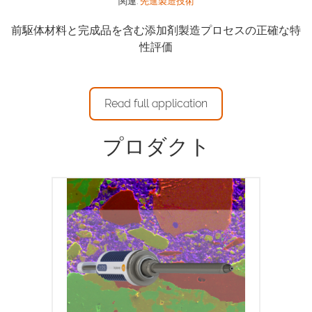
関連:
先進製造技術
前駆体材料と完成品を含む添加剤製造プロセスの正確な特
性評価
Read full application
プロダクト
AZtecLiveOneソフトウェアプラットフォ
ームは、EDSのような複雑なタスクを可能
な限り迅速かつ簡単にするための理想的な
ソリューションです。 膨大なトレーニン
グやEDSの高度な知識は必要ありません。
お客様はわずかなトレーニングで、信頼性
のある結果が得られます。