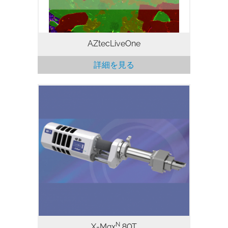
AZtecLiveOne
詳細を見る
The X-MaxN シリーズの TEM 向け SDD
は、新しいセンサ素子、新しいエレクトロ
ニクス、および革新的なパッケージングを
活用して、真に⌈次世代の⌋ SDD 性能を実
現しています。
N
X-Max
80T