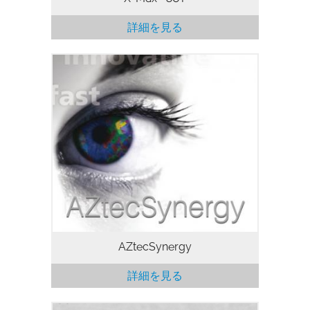
詳細を見る
EDS・EBSD同時データ収集
AZtecSynergy は、EDS と EBSD のデー
タを同時に収集するための強力なソリュー
ションとなっています。優れた統合データ
を収集するためのすべてのツールは １ か
所に置かれており、特定のナビゲータから
他のナビゲータへの複雑な切り替えは不要
です。
AZtecSynergy
詳細を見る