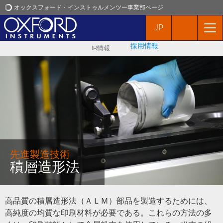
オックスフォード・インストゥルメンツー事業部ページ
JP
オックスフォード・インストゥルメンツ
採用情報
IR情報
アプリケーション
プロダクト
ニュース
イベント
先進製造技術
積層造形法
お問い合わせ
高品質の積層造形法（ＡＬＭ）部品を製造するためには、
高純度の均質な印刷材料が必要である。これらの方法の多