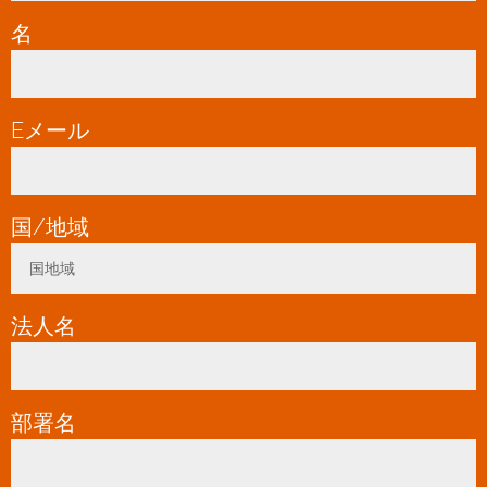
名
*
Eメール
*
国/地域
*
国地域
Toggle Dropdown
法人名
*
部署名