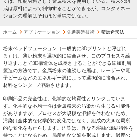
くは、印刷材料として金属粉末を使用している。粉末の組
成は原料によって制御することができるが、コンタミネー
ションの理解はそれほど単純ではない。
ホーム
アプリケーション
先進製造技術
積層造形法
粉末ベッドフュージョン（一般的に3Dプリントと呼ばれ
る）は、薄い粉末を選択的に結合させ、このプロセスを繰
り返すことで3D構造体を成長させることができる添加剤層
製造の方法です。金属粉末の連続した層は、レーザーや電
子ビームなどのエネルギー源によって選択的に接合され、
材料をシンター/溶融させます。
印刷部品の完全性は、化学的な均質性とリンクしていま
す。化学的な不均一性は金属粉末の汚染から生じる可能性
がありますが、プロセスが大規模な溶解を伴わないため、
汚染は全体的な化学的な変化ではなく、組成の大きな局所
的な変化をもたらします。汚染は、異なる溶融/焼結特性を
持つことになるため、局所的な欠陥を形成します。過度の