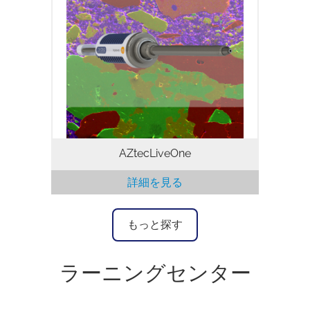
AZtecLiveOneソフトウェアプラットフォ
ームは、EDSのような複雑なタスクを可能
な限り迅速かつ簡単にするための理想的な
ソリューションです。 膨大なトレーニン
グやEDSの高度な知識は必要ありません。
お客様はわずかなトレーニングで、信頼性
のある結果が得られます。
AZtecLiveOne
詳細を見る
もっと探す
ラーニングセンター