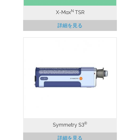
…
N
X-Max
TSR
詳細を見る
Symmetry S3は市場における唯一の純正
オールインワンEBSD検出器で、革新的な
Symmetry検出器をベースとした、最先端
のCMOS技術を搭載した世界初のEBSD検
出器です。 すべてのEBSDアプリケーショ
ンに対応する優れた性能と、使いやすさ、
革新的な機能設計を兼ね備えています。
®
Symmetry S3
詳細を見る