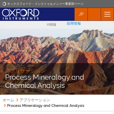
オックスフォード・インストゥルメンツー事業部ページ
JP
オックスフォード・インストゥルメンツ
採用情報
IR情報
アプリケーション
プロダクト
ニュース
アプリケーション
Process Mineralogy and
イベント
Chemical Analysis
お問い合わせ
ホーム
アプリケーション
Process Mineralogy and Chemical Analysis