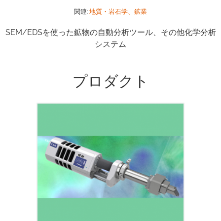
関連:
地質・岩石学、鉱業
SEM/EDSを使った鉱物の自動分析ツール、その他化学分析
システム
プロダクト
TEM アプリケーション向けの本ウィンド
ウレスシリコンドリフト検出器センサは、
0.3 ∼ 0.7 ステラジアン* の範囲の検出立体
角を実現することができます。スペクトル
範囲全体、特に軽元素の優れた検出効率
は、すべてのエネルギー領域でのより多く
の計数率を意味しています。 *構成、ポー
ルピースと TEM に依存します。TEM 検
出器の性能についての最も重要な測定値は
その立体角になります。立体角は顕微鏡と
ポールピースの設計によって異なります。