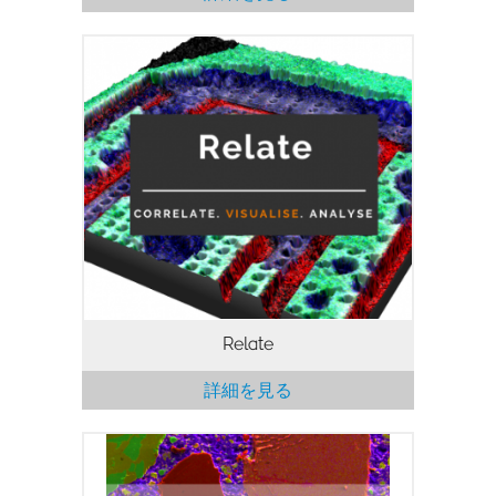
Relateは、電子顕微鏡像、EDS、EBSD、
AFMのデータや画像を扱うために最適化
された相関ソフトウェアパッケージで
す。 異なる顕微鏡からのデータを相関さ
せ、2Dおよび3Dの多層データを可視化
し、相関解析を行うために必要なツールを
提供します。
Relate
詳細を見る