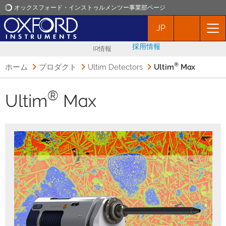
オックスフォード・インストゥルメンツー事業部ページ
JP
オックスフォード・インストゥルメンツ
採用情報
IR情報
アプリケーション
®
ホーム
プロダクト
Ultim Detectors
Ultim
Max
プロダクト
®
Ultim
Max
ニュース
イベント
お問い合わせ