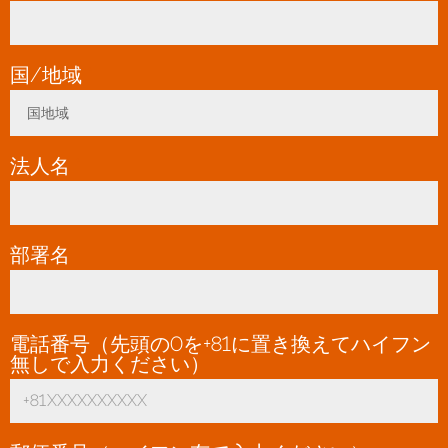
国/地域
*
国地域
Toggle Dropdown
法人名
*
部署名
電話番号（先頭の0を+81に置き換えてハイフン
無しで入力ください）
*