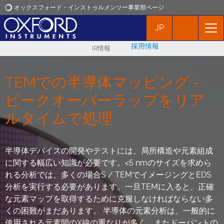
オックスフォード・インストゥルメンツー事業部ページ
JP
オックスフォード・インストゥルメンツ
採用情報
IR情報
アプリケーション
TEMでの半導体マッピング -
プロダクト
ピークオーバーラップをリア
ルタイムで処理
ニュース
イベント
半導体デバイスの開発やテストには、局所構造や元素組成
に関する幅広い知識が必要です。<5 nmのサイズを求めら
れる分析では、多くの場合S / TEMでイメージングとEDS
お問い合わせ
分析を実行する必要があります。一旦TEMに入ると、正確
な元素マップを取得するために克服しなければならない多
くの困難がまだあります。 半導体の元素分析は、一般的に
使用される元素間のX線の重なりが多く、またドーパントの