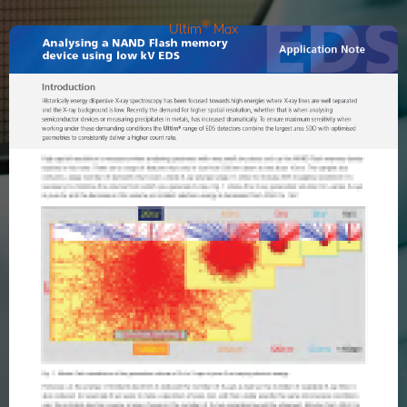
®
Ultim
Max