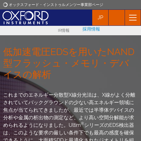
オックスフォード・インストゥルメンツー事業部ページ
JP
オックスフォード・インストゥルメンツ
採用情報
IR情報
アプリケーション
低加速電圧EDSを用いたNAND
プロダクト
型フラッシュ・メモリ・デバ
イスの解析
ニュース
イベント
これまでのエネルギー分散型X線分光法は、X線がよく分離
されていてバックグラウンドの少ない高エネルギー領域に
焦点が当てられてきましたが、最近では半導体デバイスの
お問い合わせ
分析や金属の析出物の測定など、より高い空間分解能が求
®
められるようになりました。Ultim
シリーズのEDS検出器
は、このような要求の厳しい条件下でも最高の感度を確保
できるように、大面積SDDと最適化されたジオメトリを組