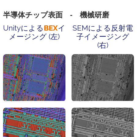
半導体チップ表面 ‐ 機械研磨
Unityによる
BEX
イ
SEMによる反射電
メージング (左)
⼦イメージング
(右)