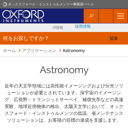
オックスフォード・インストゥルメンツー事業部ページ
JP
オックスフォード・インストゥルメンツ
採用情報
IR情報
アプリケーション
何をお探しですか？
拡張
ホーム
アプリケーション
プロダクト
Astronomy
Astronomy
ニュース
イベント
近年の天文学領域には高性能イメージングおよび分光ソリ
ューションが必要とされています。深宇宙のイメージン
グ、広視野・トランジットサーベイ、補償光学などの高速
お問い合わせ
実験、地球近傍物体の検出、太陽天文学において、オック
スフォード・インストゥルメンツの低温、省メンテナンス
ソリューションは、お客様の目標の達成を支援します。