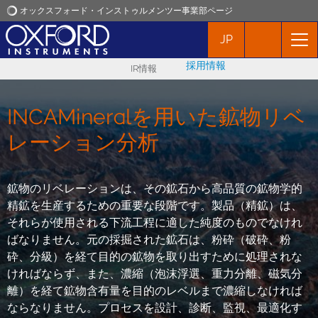
オックスフォード・インストゥルメンツー事業部ページ
JP
オックスフォード・インストゥルメンツ
採用情報
IR情報
アプリケーション
INCAMineralを用いた鉱物リベ
プロダクト
レーション分析
ニュース
鉱物のリベレーションは、その鉱石から高品質の鉱物学的
精鉱を生産するための重要な段階です。製品（精鉱）は、
イベント
それらが使用される下流工程に適した純度のものでなけれ
ばなりません。元の採掘された鉱石は、粉砕（破砕、粉
お問い合わせ
砕、分級）を経て目的の鉱物を取り出すために処理されな
ければならず、また、濃縮（泡沫浮選、重力分離、磁気分
離）を経て鉱物含有量を目的のレベルまで濃縮しなければ
ならなりません。プロセスを設計、診断、監視、最適化す