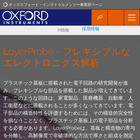
オックスフォード・インストゥルメンツー事業部ページ
JP
オックスフォード・インストゥルメンツ
採用情報
IR情報
アプリケーション
LayerProbe - フレキシブルな
プロダクト
エレクトロニクス解析
ニュース
プラスチック基板に搭載された電子回路の研究開発が進
み、フレキシブルな部品を搭載した製品が増えてきていま
イベント
す。このような回路は、家電製品、医療機器、自動車、人
工衛星などに搭載されることが多くなってきています。電
お問い合わせ
子部品の構造特性を評価するためには、その構造的完全性
を損なうことなく、プラスチック基板上の電子部品を分析
する必要があります。LayerProbeは、基板と構造物の寄与
を分離し、高解像度で非破壊的な方法で厚さと組成を測定