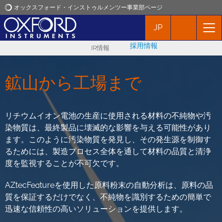
オックスフォード・インストゥルメンツー事業部ページ
JP
オックスフォード・インストゥルメンツ
採用情報
IR情報
アプリケーション
鉱山から工場まで
プロダクト
リチウムイオン電池の生産に使用される材料の不純物や汚
ニュース
染物質は、最終製品に壊滅的な影響を与える可能性があり
ます。このように汚染物質を発見し、その発生源を制御す
イベント
るためには、製造プロセス全体を通して材料の品質と清浄
度を監視することが不可欠です。
お問い合わせ
AZtecFeatureを使用した原料粉末の自動分析は、原料の品
質を保証するだけでなく、不純物を識別するための簡単で
迅速な信頼性の高いソリューションを提供します。