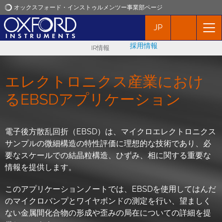
オックスフォード・インストゥルメンツー事業部ページ
JP
オックスフォード・インストゥルメンツ
採用情報
IR情報
アプリケーション
エレクトロニクス産業におけ
プロダクト
るEBSDアプリケーション
ニュース
電子後方散乱回折（EBSD）は、マイクロエレクトロニクス
サンプルの微細構造の特性評価に理想的な技術であり、必
イベント
要なスケールでの結晶粒構造、ひずみ、相に関する重要な
情報を提供します。
お問い合わせ
このアプリケーションノートでは、EBSDを使用してはんだ
のマイクロバンプとワイヤボンドの測定を行い、望ましく
ない金属間化合物の形成や歪みの局在についての詳細を提