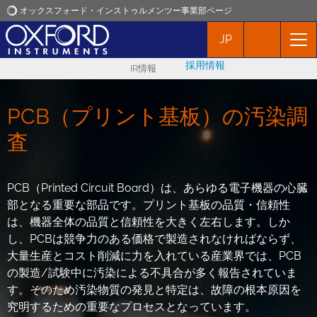
オックスフォード・インストゥルメンツー事業部ページ
JP
オックスフォード・インストゥルメンツ
採用情報
IR情報
アプリケーション
PCB（プリント基板）の汚染調
プロダクト
査
ニュース
PCB（Printed Circuit Board）は、あらゆる電子機器の心臓
部となる重要な部品です。プリント基板の品質・信頼性
イベント
は、機器全体の品質と信頼性を大きく左右します。しか
し、PCBは競争力のある価格で製造されなければならず、
お問い合わせ
大量生産とコスト削減に力を入れている産業界では、PCB
の製造/試験中に汚染による不具合が多く報告されていま
す。そのため汚染物質の発見と特定は、故障の根本原因を
究明するための重要なプロセスとなっています。