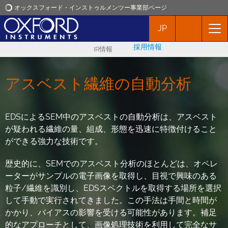
オックスフォード・インストゥルメンツー事業部ページ
JP
オックスフォード・インストゥルメンツ
採用情報
IR情報
アプリケーション
アスベスト繊維の自動分析
プロダクト
EDSによるSEM中のアスベストの自動分析は、アスベスト
ニュース
が疑われる繊維の量、組成、形態を迅速に特徴付けること
ができる強力な技術です。
イベント
歴史的に、SEMでのアスベスト分析のほとんどは、オペレ
ーターがサンプルの電子画像を取得し、目視で興味のある
お問い合わせ
粒子/繊維を識別し、EDSスペクトルを取得する場所を選択
して手動で実行されてきました。この手法は手間と時間が
かかり、バイアスの影響を受ける可能性があります。補足
的なアプローチとして、画像処理技術を利用して完全なサ