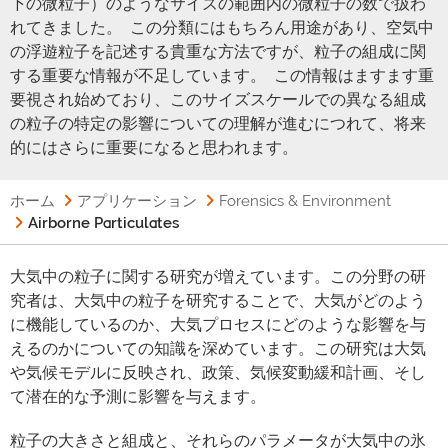
下の微粒子）のようなサイズの範囲内の微粒子の数で扱わ
れてきました。 この分類にはもちろん用途があり、空気中
の浮遊粒子を記述する貴重な方法ですが、粒子の組成に関
する重要な情報が不足しています。 この情報はますます重
要視され始めており、このサイズスケールでの異なる組成
の粒子の特定の影響についての理解が進むにつれて、将来
的にはさらに重要になると思われます。
ホーム
アプリケーション
Forensics & Environment
Airborne Particulates
大気中の粒子に関する研究が増えています。この分野の研
究者は、大気中の粒子を研究することで、大気がどのよう
に機能しているのか、大気プロセスにどのような影響を与
えるのかについての知識を深めています。この研究は大気
や気候モデルに反映され、政策、気候変動緩和計画、そし
て潜在的な予測に影響を与えます。
粒子の大きさと組成と、それらのパラメータが大気中の氷