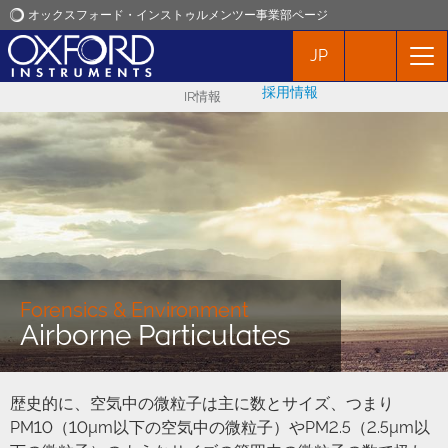
オックスフォード・インストゥルメンツー事業部ページ
JP
オックスフォード・インストゥルメンツ
採用情報
IR情報
アプリケーション
プロダクト
ニュース
イベント
Forensics & Environment
Airborne Particulates
お問い合わせ
歴史的に、空気中の微粒子は主に数とサイズ、つまり
PM10（10µm以下の空気中の微粒子）やPM2.5（2.5µm以