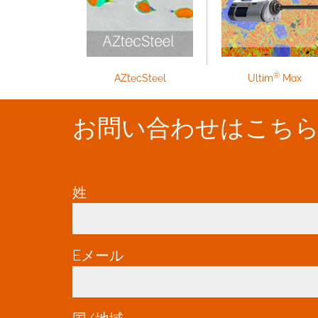
®
AZtecSteel
Ultim
Max
お問い合わせはこち
姓
*
Eメール
*