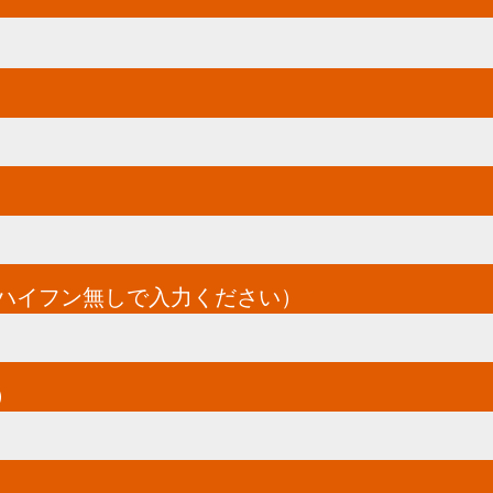
てハイフン無しで入力ください）
*
）
*