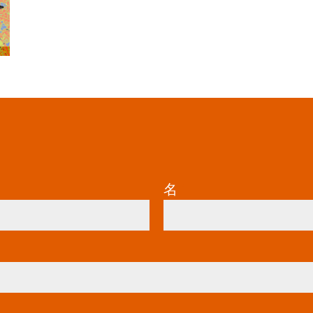
ら
名
*