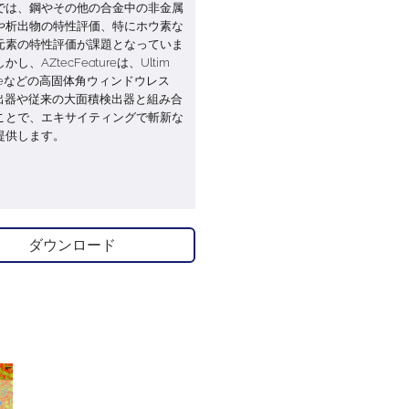
では、鋼やその他の合金中の非金属
や析出物の特性評価、特にホウ素な
元素の特性評価が課題となっていま
し、AZtecFeatureは、Ultim
emeなどの高固体角ウィンドウレス
検出器や従来の大面積検出器と組み合
ことで、エキサイティングで斬新な
提供します。
ダウンロード