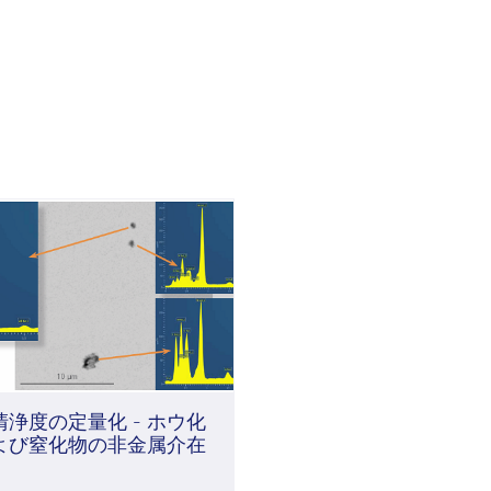
ー
清浄度の定量化 - ホウ化
よび窒化物の非金属介在