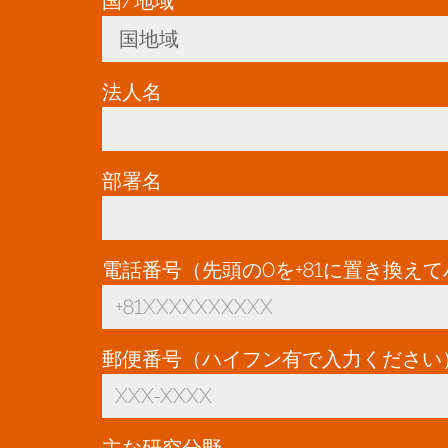
国/地域
*
国地域
Toggle Dropdown
法人名
*
部署名
電話番号（先頭の0を+81に置き換え
郵便番号（ハイフン有で入力ください
主な研究分野
*