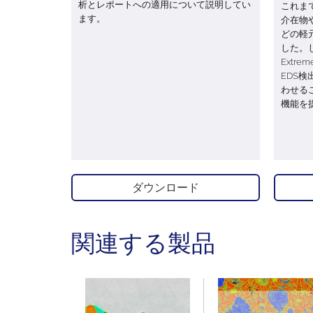
析とレポートへの適用について説明してい
これま
ます。
介在物
どの軽
した。しか
Extr
EDS
わせる
機能を
ダウンロード
関連する製品