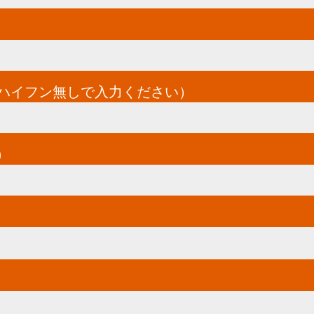
てハイフン無しで入力ください）
*
）
*