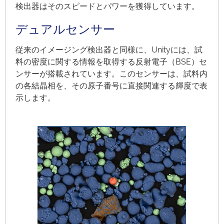
検出器はそのスピードとパワーを獲得しています。
デュアルセンサー
従来のイメージング検出器と同様に、Unityには、試
料の密度に関する情報を取得する反射電子（BSE）セ
ンサーが搭載されています。このセンサーは、試料内
の各結晶相を、その原子番号に直接関連する輝度で表
示します。
Loaded
:
Progress
:
Unmute
0%
0%