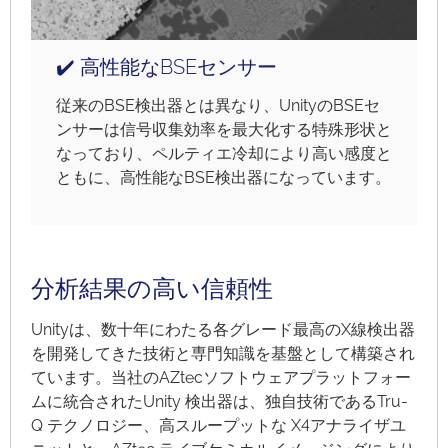
✔️ 高性能なBSEセンサー
従来のBSE検出器とは異なり、UnityのBSEセ
ンサーは信号収集効率を最大化する特殊形状と
なっており、ペルティエ冷却により高い感度と
ともに、高性能なBSE検出器になっています。
分析結果の高い信頼性
Unityは、数十年にわたる各グレード最高のX線検出器
を開発してきた技術と専門知識を基盤として構築され
ています。当社のAZtecソフトウェアプラットフォー
ムに統合されたUnity 検出器は、独自技術であるTru-
Q テクノロジー、高スループットな X4アナライザユ