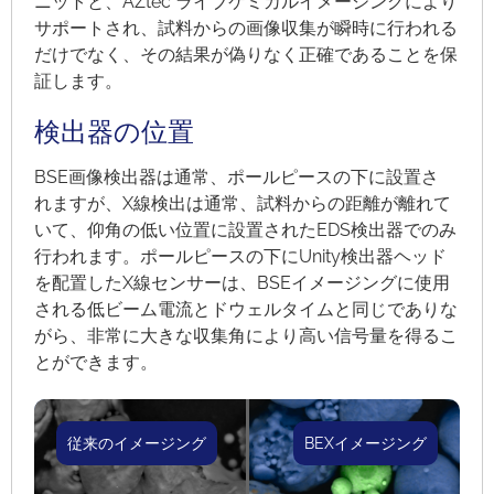
ニットと、AZtec ライブケミカルイメージングにより
サポートされ、試料からの画像収集が瞬時に行われる
だけでなく、その結果が偽りなく正確であることを保
証します。
検出器の位置
BSE画像検出器は通常、ポールピースの下に設置さ
れますが、X線検出は通常、試料からの距離が離れて
いて、仰角の低い位置に設置されたEDS検出器でのみ
行われます。ポールピースの下にUnity検出器ヘッド
を配置したX線センサーは、BSEイメージングに使用
される低ビーム電流とドウェルタイムと同じでありな
がら、非常に大きな収集角により高い信号量を得るこ
とができます。
従来のイメージング
BEXイメージング