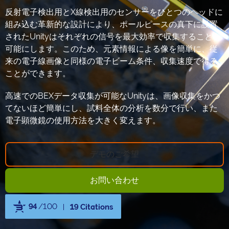
反射電子検出用とX線検出用のセンサーをひとつのヘッドに
組み込む革新的な設計により、ポールピースの真下に設置
されたUnityはそれぞれの信号を最大効率で収集することを
可能にします。このため、元素情報による像を簡単に、従
来の電子線画像と同様の電子ビーム条件、収集速度で得る
ことができます。
高速でのBEXデータ収集が可能なUnityは、画像収集をかつ
てないほど簡単にし、試料全体の分析を数分で行い、また
電子顕微鏡の使用方法を大きく変えます。
デモのご希望
お問い合わせ
94
/100
19 Citations