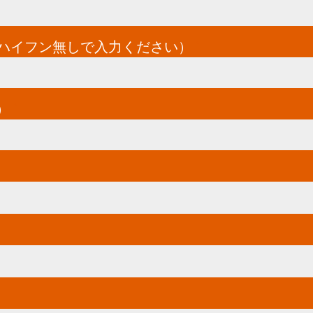
てハイフン無しで入力ください）
*
）
*