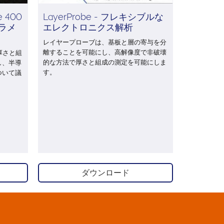
e 400
LayerProbe - フレキシブルな
ラメ
エレクトロニクス解析
レイヤープローブは、基板と層の寄与を分
離することを可能にし、高解像度で非破壊
厚さと組
的な方法で厚さと組成の測定を可能にしま
し、半導
す。
ついて議
ダウンロード