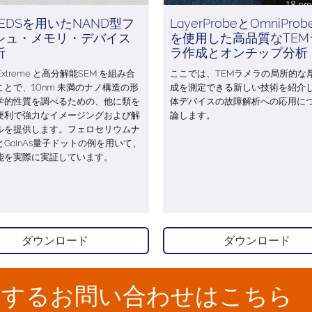
 EDSを用いたNAND型フ
LayerProbeとOmniProb
シュ・メモリ・デバイス
を使用した高品質なTEM
析
ラ作成とオンチップ分析
 Extreme と高分解能SEM を組み合
ここでは、TEMラメラの局所的な
ことで、10nm 未満のナノ構造の形
成を測定できる新しい技術を紹介
学的性質を調べるための、他に類を
体デバイスの故障解析への応用に
便利で強力なイメージングおよび解
論します。
ルを提供します。フェロセリウムナ
GaInAs量子ドットの例を用いて、
能を実際に実証しています。
ダウンロード
ダウンロード
関するお問い合わせはこちら