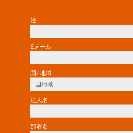
姓
*
Eメール
*
国/地域
*
国地域
Toggle Dropdown
法人名
*
部署名