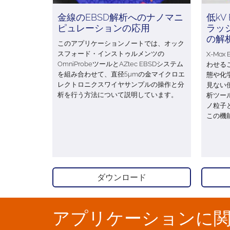
金線のEBSD解析へのナノマニ
低kV
ピュレーションの応用
ラッ
の解
このアプリケーションノートでは、オック
スフォード・インストゥルメンツの
X-Max
OmniProbeツールとAZtec EBSDシステム
わせる
を組み合わせて、直径5μmの金マイクロエ
態や化
レクトロニクスワイヤサンプルの操作と分
見ない
析を行う方法について説明しています。
析ツー
ノ粒子と
この機
ダウンロード
アプリケーションに