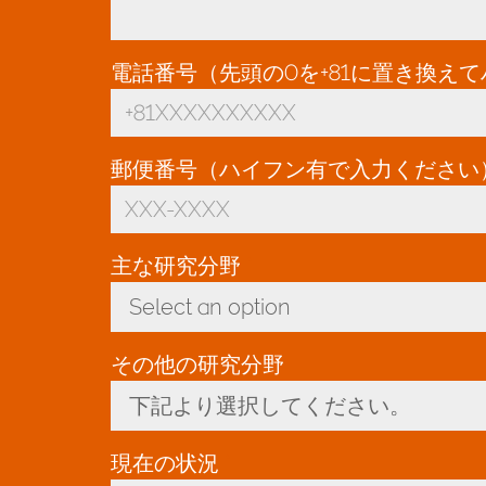
電話番号（先頭の0を+81に置き換え
郵便番号（ハイフン有で入力ください
主な研究分野
*
Select an option
Toggle Dropdown
その他の研究分野
下記より選択してください。
Toggle Dropdown
現在の状況
*